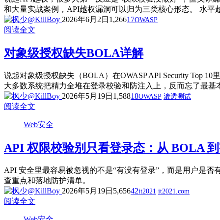
和大量实战案例，API越权漏洞可以归为三类核心形态。 水平越
2026年6月2日
1,266
17
OWASP
阅读全文
对象级授权缺失BOLA详解
说起对象级授权缺失（BOLA）在OWASP API Securi
大多数系统把精力全堆在登录校验和防注入上，反而忘了最基本的
2026年5月19日
1,588
18
OWASP
渗透测试
阅读全文
Web安全
API 权限校验别只看登录态：从 BOLA
API 安全里最容易被忽视的不是“有没有登录”，而是用户是否有权访问
查重点和落地防护清单。
2026年5月19日
5,656
42
it2021
it2021.com
阅读全文
Web安全