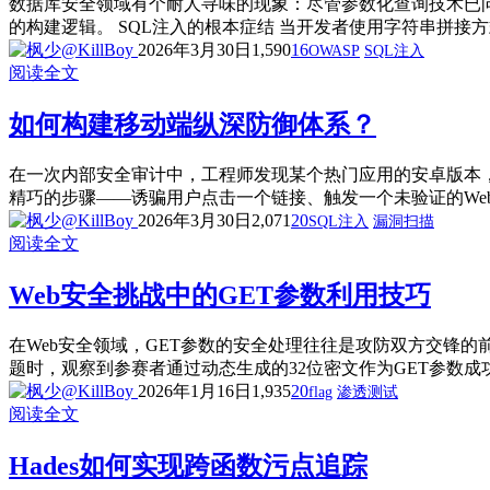
数据库安全领域有个耐人寻味的现象：尽管参数化查询技术已
的构建逻辑。 SQL注入的根本症结 当开发者使用字符串拼接
2026年3月30日
1,590
16
OWASP
SQL注入
阅读全文
如何构建移动端纵深防御体系？
在一次内部安全审计中，工程师发现某个热门应用的安卓版本
精巧的步骤——诱骗用户点击一个链接、触发一个未验证的Web
2026年3月30日
2,071
20
SQL注入
漏洞扫描
阅读全文
Web安全挑战中的GET参数利用技巧
在Web安全领域，GET参数的安全处理往往是攻防双方交锋
题时，观察到参赛者通过动态生成的32位密文作为GET参数成功获
2026年1月16日
1,935
20
flag
渗透测试
阅读全文
Hades如何实现跨函数污点追踪