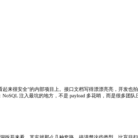
“看起来很安全”的内部项目上。接口文档写得漂漂亮亮，开发也拍
L 注入最坑的地方，不是 payload 多花哨，而是很多团队压根
开来看，其实就那么几种套路。搞清楚这些类型，比盲目扫接口或加防火墙要