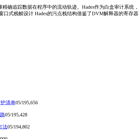
精确追踪数据在程序中的流动轨迹。Hades作为白盒审计系统
式栈帧设计 Hades的污点栈结构借鉴了DVM解释器的寄存器窗
防护清单
05/19
5,656
路
05/19
5,428
方法
05/19
4,802
,090