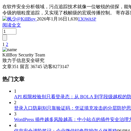
在软件安全分析领域，污点追踪技术就像一位敏锐的侦探，能够
令级的细粒度追踪，又实现了栈帧级的宏观传播控制。 寄存器窗口
2026年1月16日
1,639
13
OWASP
阅读全文
1
2
文
章
KillBoy Security Team
致力于信息安全研究
分
文章
351
留言
36745
访客
8273147
页
热门文章
1
API 权限校验别只看登录态：从 BOLA 到字段级越权的
2
登录入口防刷别只靠验证码：凭证填充攻击的分层防护思
3
WordPress 插件越多风险越高：中小站点的插件安全治理
4
信息安全进阶笔记：企业微信钓鱼防护怎么做更稳
06/08
4