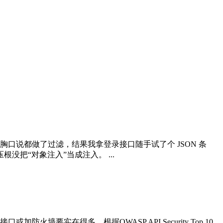
胸口说都做了过滤，结果我拿登录接口随手试了个 JSON 条
没把“对象注入”当成注入。 ...
实在得多。根据OWASP API Security Top 10