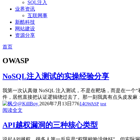
SQL注入
业界资讯
互联网事
新酷科技
网站建设
资源分享
首页
OWASP
NoSQL注入测试的实操经验分享
我第一次认真做 NoSQL 注入测试，不是在靶场，而是在一个
件，居然直接把认证逻辑绕过去了。那一刻我真有点头皮发麻：NoSQ
2026年7月13日
776
14
OWASP
test
阅读全文
API越权漏洞的三种核心类型
说起API越权，很多人第一反应是“权限校验没做好”，但实际漏洞拆