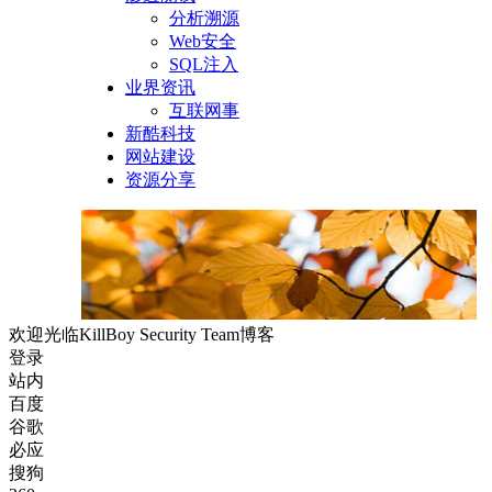
分析溯源
Web安全
SQL注入
业界资讯
互联网事
新酷科技
网站建设
资源分享
欢迎光临KillBoy Security Team博客
登录
站内
百度
谷歌
必应
搜狗