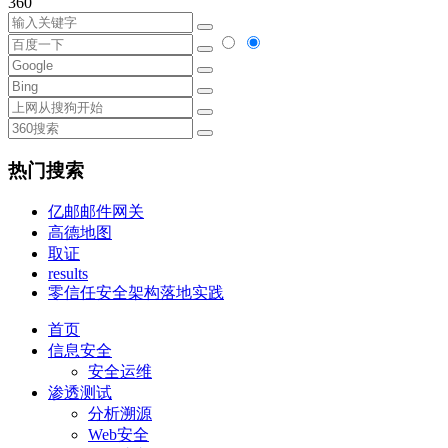
360
热门搜索
亿邮邮件网关
高德地图
取证
results
零信任安全架构落地实践
首页
信息安全
安全运维
渗透测试
分析溯源
Web安全