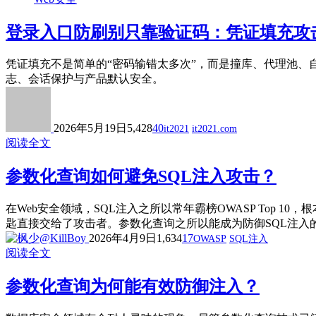
登录入口防刷别只靠验证码：凭证填充攻
凭证填充不是简单的“密码输错太多次”，而是撞库、代理池、
志、会话保护与产品默认安全。
2026年5月19日
5,428
40
it2021
it2021.com
阅读全文
参数化查询如何避免SQL注入攻击？
在Web安全领域，SQL注入之所以常年霸榜OWASP Top 
匙直接交给了攻击者。参数化查询之所以能成为防御SQL注入的
2026年4月9日
1,634
17
OWASP
SQL注入
阅读全文
参数化查询为何能有效防御注入？