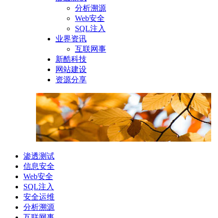
分析溯源
Web安全
SQL注入
业界资讯
互联网事
新酷科技
网站建设
资源分享
渗透测试
信息安全
Web安全
SQL注入
安全运维
分析溯源
互联网事