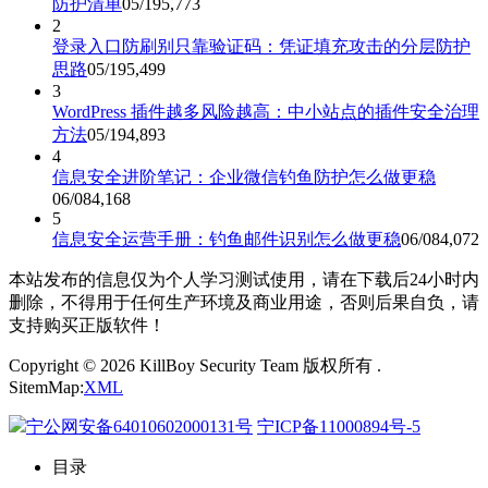
防护清单
05/19
5,773
2
登录入口防刷别只靠验证码：凭证填充攻击的分层防护
思路
05/19
5,499
3
WordPress 插件越多风险越高：中小站点的插件安全治理
方法
05/19
4,893
4
信息安全进阶笔记：企业微信钓鱼防护怎么做更稳
06/08
4,168
5
信息安全运营手册：钓鱼邮件识别怎么做更稳
06/08
4,072
本站发布的信息仅为个人学习测试使用，请在下载后24小时内
删除，不得用于任何生产环境及商业用途，否则后果自负，请
支持购买正版软件！
Copyright © 2026 KillBoy Security Team 版权所有 .
SitemMap:
XML
宁公网安备64010602000131号
宁ICP备11000894号-5
目录