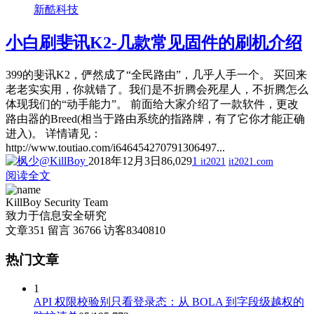
新酷科技
小白刷斐讯K2-几款常见固件的刷机介绍
399的斐讯K2，俨然成了“全民路由”，几乎人手一个。 买回来
老老实实用，你就错了。我们是不折腾会死星人，不折腾怎么
体现我们的“动手能力”。 前面给大家介绍了一款软件，更改
路由器的Breed(相当于路由系统的指路牌，有了它你才能正确
进入)。 详情请见：
http://www.toutiao.com/i646454270791306497...
2018年12月3日
86,029
1
it2021
it2021.com
阅读全文
KillBoy Security Team
致力于信息安全研究
文章
351
留言
36766
访客
8340810
热门文章
1
API 权限校验别只看登录态：从 BOLA 到字段级越权的