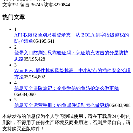
文章
351
留言
36745
访客
8270844
热门文章
1
API 权限校验别只看登录态：从 BOLA 到字段级越权的
防护清单
05/19
5,641
2
登录入口防刷别只靠验证码：凭证填充攻击的分层防护
思路
05/19
5,428
3
WordPress 插件越多风险越高：中小站点的插件安全治理
方法
05/19
4,802
4
信息安全进阶笔记：企业微信钓鱼防护怎么做更稳
06/08
4,090
5
信息安全运营手册：钓鱼邮件识别怎么做更稳
06/08
3,988
本站发布的信息仅为个人学习测试使用，请在下载后24小时内
删除，不得用于任何生产环境及商业用途，否则后果自负，请
支持购买正版软件！