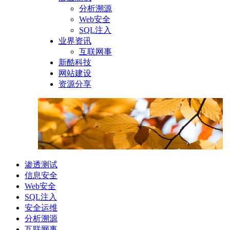
分析溯源
Web安全
SQL注入
业界资讯
互联网事
新酷科技
网站建设
资源分享
渗透测试
信息安全
Web安全
SQL注入
安全运维
分析溯源
互联网事