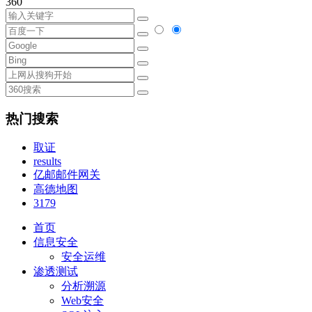
360
热门搜索
取证
results
亿邮邮件网关
高德地图
3179
首页
信息安全
安全运维
渗透测试
分析溯源
Web安全