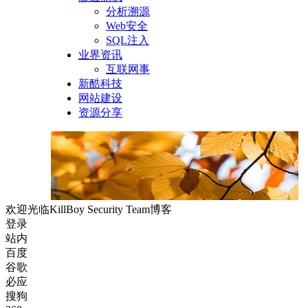
分析溯源
Web安全
SQL注入
业界资讯
互联网事
新酷科技
网站建设
资源分享
欢迎光临KillBoy Security Team博客
登录
站内
百度
谷歌
必应
搜狗