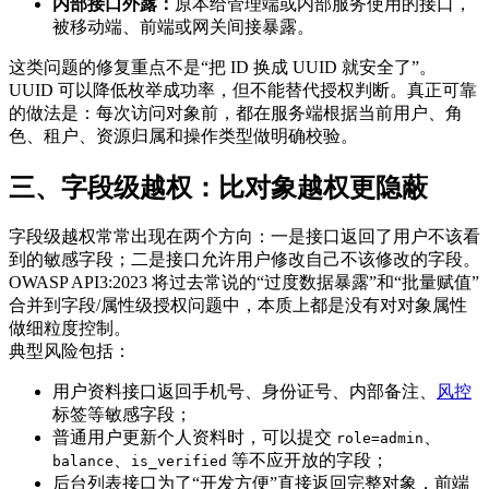
内部接口外露：
原本给管理端或内部服务使用的接口，
被移动端、前端或网关间接暴露。
这类问题的修复重点不是“把 ID 换成 UUID 就安全了”。
UUID 可以降低枚举成功率，但不能替代授权判断。真正可靠
的做法是：每次访问对象前，都在服务端根据当前用户、角
色、租户、资源归属和操作类型做明确校验。
三、字段级越权：比对象越权更隐蔽
字段级越权常常出现在两个方向：一是接口返回了用户不该看
到的敏感字段；二是接口允许用户修改自己不该修改的字段。
OWASP API3:2023 将过去常说的“过度数据暴露”和“批量赋值”
合并到字段/属性级授权问题中，本质上都是没有对对象属性
做细粒度控制。
典型风险包括：
用户资料接口返回手机号、身份证号、内部备注、
风控
标签等敏感字段；
普通用户更新个人资料时，可以提交
、
role=admin
、
等不应开放的字段；
balance
is_verified
后台列表接口为了“开发方便”直接返回完整对象，前端