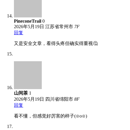
PineconeTrail
0
2026年5月19日
江苏省常州市
7
F
回复
又是安全文章，看得头疼但确实得重视🤔
山间茶
1
2026年5月19日
四川省绵阳市
8
F
回复
看不懂，但感觉好厉害的样子(⊙o⊙)