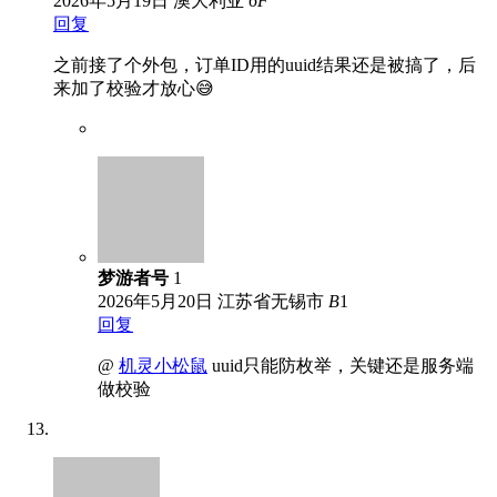
2026年5月19日
澳大利亚
6
F
回复
之前接了个外包，订单ID用的uuid结果还是被搞了，后
来加了校验才放心😅
梦游者号
1
2026年5月20日
江苏省无锡市
B
1
回复
@
机灵小松鼠
uuid只能防枚举，关键还是服务端
做校验