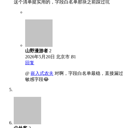
这个清单挺实用的，字段白名单那块之前踩过坑
山野漫游者
2
2026年5月20日
北京市
B
1
回复
@
嵌入式农夫
对啊，字段白名单最稳，直接漏过
敏感字段😂