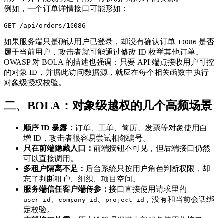
例如，一个订单详情接口可能形如：
GET /api/orders/10086
如果服务端只是确认用户已登录，却没有确认订单
是否
10086
属于当前用户，攻击者就可能通过修改 ID 枚举其他订单。
OWASP 对 BOLA 的描述也强调：只要 API 端点接收用户可控
的对象 ID，并据此访问数据源，就应在每个相关函数中执行
对象级授权校验。
二、BOLA：对象级越权的几个高频场景
顺序 ID 暴露：
订单、工单、简历、发票等对象使用自
增 ID，攻击者很容易尝试相邻编号。
只在前端隐藏入口：
前端按钮不可见，但后端接口仍然
可以直接调用。
多租户隔离不足：
后台系统只按用户角色判断权限，却
忘了判断租户、组织、项目空间。
服务端信任客户端传参：
接口直接使用请求里的
、
、
，没有和当前会话绑
user_id
company_id
project_id
定校验。