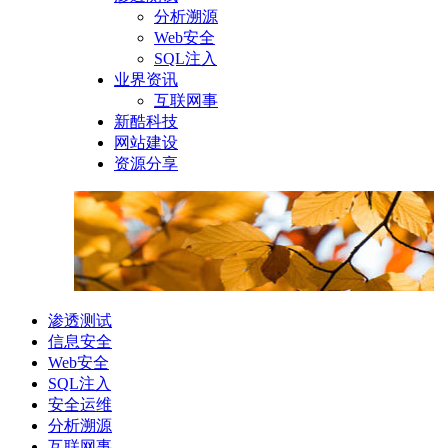
分析溯源
Web安全
SQL注入
业界资讯
互联网事
新酷科技
网站建设
资源分享
渗透测试
信息安全
Web安全
SQL注入
安全运维
分析溯源
互联网事