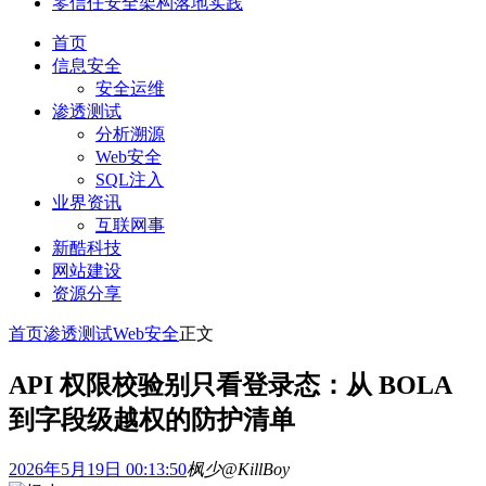
零信任安全架构落地实践
首页
信息安全
安全运维
渗透测试
分析溯源
Web安全
SQL注入
业界资讯
互联网事
新酷科技
网站建设
资源分享
首页
渗透测试
Web安全
正文
API 权限校验别只看登录态：从 BOLA
到字段级越权的防护清单
2026年5月19日 00:13:50
枫少@KillBoy