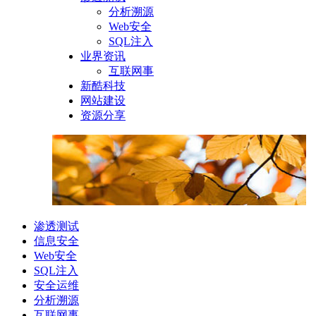
分析溯源
Web安全
SQL注入
业界资讯
互联网事
新酷科技
网站建设
资源分享
渗透测试
信息安全
Web安全
SQL注入
安全运维
分析溯源
互联网事