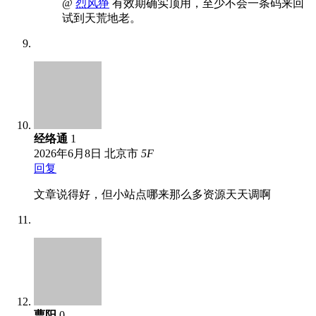
@
烈风狰
有效期确实顶用，至少不会一条码来回
试到天荒地老。
经络通
1
2026年6月8日
北京市
5
F
回复
文章说得好，但小站点哪来那么多资源天天调啊
曹阳
0