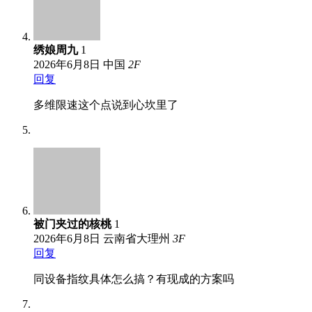
绣娘周九
1
2026年6月8日
中国
2
F
回复
多维限速这个点说到心坎里了
被门夹过的核桃
1
2026年6月8日
云南省大理州
3
F
回复
同设备指纹具体怎么搞？有现成的方案吗