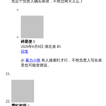
先定个负责人确实靠谱，不然过两天又忘了
碎星使
0
2026年6月8日
湖北省
B
1
回复
@
暴力小熊
有人接着盯才行，不然负责人写在表
里也可能变摆设。
霓虹初现
2