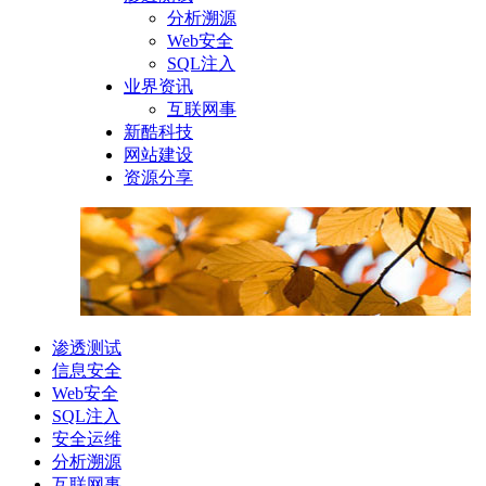
分析溯源
Web安全
SQL注入
业界资讯
互联网事
新酷科技
网站建设
资源分享
渗透测试
信息安全
Web安全
SQL注入
安全运维
分析溯源
互联网事