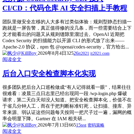
CI/CD：代码仓库 AI 安全扫描上手教程
团队里做安全左移的人大多有过类似体验：规则型静态扫描一
跑就是一屏告警，真正值得修的没几条，而一些需要结合上下
文才能看出的问题又从规则缝隙里溜过去。OpenAI 近期把
Codex Security 的扫描能力以开源 CLI 的形式放了出来——
Apache-2.0 协议，npm 包 @openai/codex-security，官方给出...
2026年8月4日
325
26
it2021
it2021.com
阅读全文
后台入口安全检查脚本化实现
很多团队把后台入口巡检做成“有人记得就看一眼”，结果往往
很难看：凌晨三点日志里已经出现同一段 /wp-login.php 爆破
请求，第二天白天却没人知道。把安全检查脚本化，价值不在
于省几分钟人工，而在于把判断标准钉死，让扫描、撞库、异
常来源、弱认证这些问题每天按同一把尺子过一遍，漏网的概
率会明显下降。Gartner 在 IAM 相关研...
2026年7月13日
665
15
test
密码策略
阅读全文