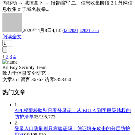
向移动 → 域控拿下 → 报告编写 二、信息收集阶段 2.1 外网信
息收集 # 子域名枚举...
2026年4月8日
4,135
32
it2021
it2021.com
阅读全文
1
2
3
4
文
章
KillBoy Security Team
致力于信息安全研究
分
文章
351
留言
36767
访客
8353350
页
热门文章
1
API 权限校验别只看登录态：从 BOLA 到字段级越权的
防护清单
05/19
5,773
2
登录入口防刷别只靠验证码：凭证填充攻击的分层防护
思路
05/19
5,510