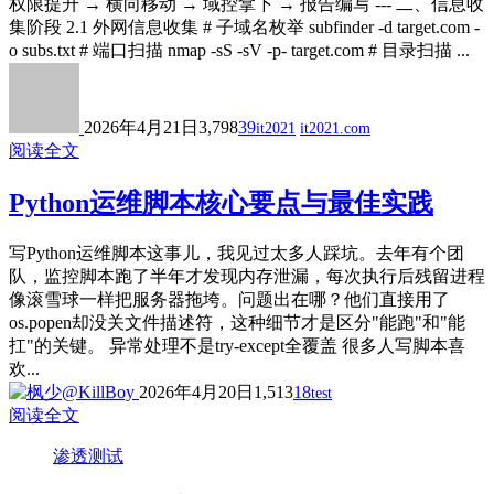
权限提升 → 横向移动 → 域控拿下 → 报告编写 --- 二、信息收
集阶段 2.1 外网信息收集 # 子域名枚举 subfinder -d target.com -
o subs.txt # 端口扫描 nmap -sS -sV -p- target.com # 目录扫描 ...
2026年4月21日
3,798
39
it2021
it2021.com
阅读全文
Python运维脚本核心要点与最佳实践
写Python运维脚本这事儿，我见过太多人踩坑。去年有个团
队，监控脚本跑了半年才发现内存泄漏，每次执行后残留进程
像滚雪球一样把服务器拖垮。问题出在哪？他们直接用了
os.popen却没关文件描述符，这种细节才是区分"能跑"和"能
扛"的关键。 异常处理不是try-except全覆盖 很多人写脚本喜
欢...
2026年4月20日
1,513
18
test
阅读全文
渗透测试