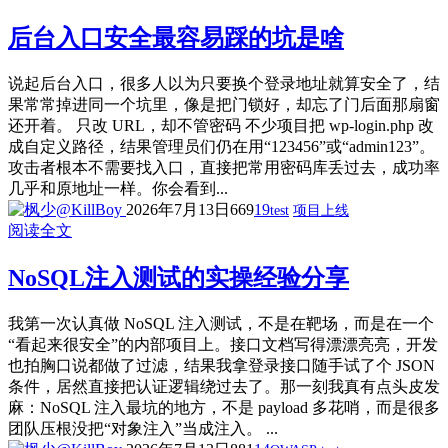
后台入口安全最容易踩的坑是啥
说起后台入口，很多人以为只要换个登录地址就算安全了，结
果常常掉进同一个坑里，像是把门锁好，却忘了门后面那扇窗
还开着。 只改 URL，却不管密码 不少项目把 wp‑login.php 改
成自定义路径，结果管理员们仍在用“123456”或“admin123”。
攻击者根本不需要找入口，直接把常用密码库丢过去，成功率
几乎和原地址一样。你会看到...
2026年7月13日
669
19
test
项目上线
阅读全文
NoSQL注入测试的实操经验分享
我第一次认真做 NoSQL 注入测试，不是在靶场，而是在一个
“看起来很安全”的内部项目上。接口文档写得漂漂亮亮，开发
也拍胸口说都做了过滤，结果我拿登录接口随手试了个 JSON
条件，居然直接把认证逻辑绕过去了。那一刻我真有点头皮发
麻：NoSQL 注入最坑的地方，不是 payload 多花哨，而是很多
团队压根没把“对象注入”当成注入。 ...