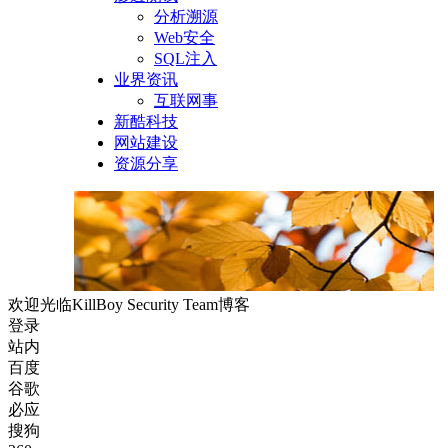
分析溯源
Web安全
SQL注入
业界资讯
互联网事
新酷科技
网站建设
资源分享
欢迎光临KillBoy Security Team博客
登录
站内
百度
谷歌
必应
搜狗