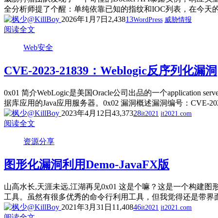
全分析师提了个醒：单纯依靠已知的指纹和IOC列表，在今天的
2026年1月7日
2,438
13
WordPress
威胁情报
阅读全文
Web安全
CVE-2023-21839：Weblogic反序列化漏洞
0x01 简介WebLogic是美国Oracle公司出品的一个applic
据库应用的Java应用服务器。0x02 漏洞概述漏洞编号：CVE-2023-2183
2023年4月12日
43,373
28
it2021
it2021.com
阅读全文
资源分享
图形化漏洞利用Demo-JavaFX版
山高水长,天涯未远,江湖再见0x01 这是个嘛？这是一个构
工具。虽然有很多优秀的命令行利用工具，但我觉得还是带界面的
2021年3月31日
11,408
46
it2021
it2021.com
阅读全文