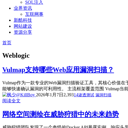
SQL注入
业界资讯
互联网事
新酷科技
网站建设
资源分享
首页
Weblogic
Vulmap支持哪些Web应用漏洞扫描？
Vulmap作为一款专业的Web漏洞扫描验证工具，其核心价值
能够快速确认漏洞的可利用性。 主流框架覆盖范围 Vulmap当前支
2026年1月7日
2,393
14
渗透测试
漏洞扫描
阅读全文
网络空间测绘在威胁狩猎中的未来趋势
威胁狩猎团队发现了一个奇怪的Docker API暴露实例，响应