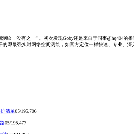
绘，没有之一” 。初次发现Goby还是来自于同事@hq404的推
开的即最强实时网络空间测绘，如官方定位一样快速、专业、深入
防护清单
05/19
5,706
路
05/19
5,477