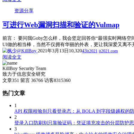
资源分享
可进行Web漏洞扫描和验证的Vulmap
前言： 要问我Goby怎么样，我会坚定回答你“最强实时网络空间测
UI做的相当棒，当然不仅拥有华丽的外表，更让我深爱又离不
2021年3月13日
10,320
43
it2021
it2021.com
阅读全文
KillBoy Security Team
致力于信息安全研究
文章
351
留言
36766
访客
8315360
热门文章
1
API 权限校验别只看登录态：从 BOLA 到字段级越权的
2
登录入口防刷别只靠验证码：凭证填充攻击的分层防护思
3