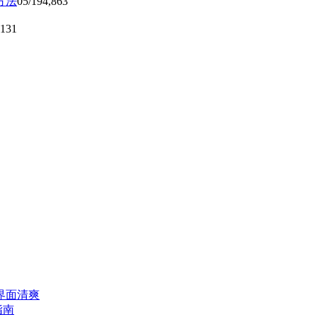
方法
05/19
4,863
,131
界面清爽
指南