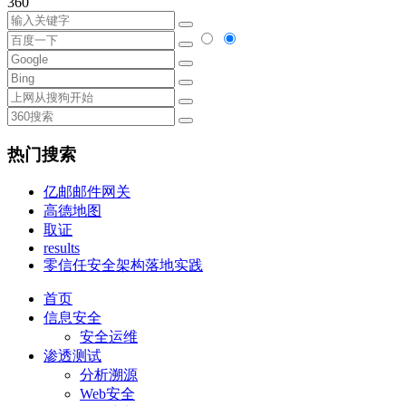
360
热门搜索
亿邮邮件网关
高德地图
取证
results
零信任安全架构落地实践
首页
信息安全
安全运维
渗透测试
分析溯源
Web安全