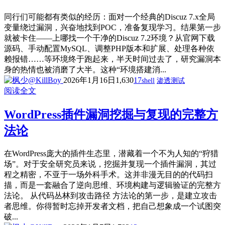
同行们可能都有类似的经历：面对一个经典的Discuz 7.x全局
变量绕过漏洞，兴奋地找到POC，准备复现学习。结果第一步
就被卡住——上哪找一个干净的Discuz 7.2环境？从官网下载
源码、手动配置MySQL、调整PHP版本和扩展、处理各种依
赖报错……等环境终于跑起来，半天时间过去了，研究漏洞本
身的热情也被消磨了大半。这种“环境搭建消...
2026年1月16日
1,630
17
shell
渗透测试
阅读全文
WordPress插件漏洞挖掘与复现的完整方
法论
在WordPress庞大的插件生态里，潜藏着一个不为人知的“狩猎
场”。对于安全研究员来说，挖掘并复现一个插件漏洞，其过
程之精密，不亚于一场外科手术。这并非漫无目的的代码扫
描，而是一套融合了逆向思维、环境构建与逻辑验证的完整方
法论。 从代码丛林到攻击路径 方法论的第一步，是建立攻击
者思维。你得暂时忘掉开发者文档，把自己想象成一个试图突
破...