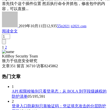
首先找个这个插件位置 然后执行命令并抓包，修改包中的内
容，可以直接...
2019年10月11日
12,935
55
it2021
it2021.com
阅读全文
1
2
文
章
KillBoy Security Team
致力于信息安全研究
分
文章
351
留言
36710
访客
8245862
页
热门文章
1
API 权限校验别只看登录态：从 BOLA 到字段级越权的
防护清单
05/19
5,591
2
登录入口防刷别只靠验证码：凭证填充攻击的分层防护