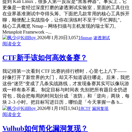
提到 Kali Linux，很多人第一反应是“黑客神器”。事实上，它
更像是一套经过深度打磨的渗透测试实验室，里面的工具往往
在业界基准测试中夺得头筹。下面把几款常用的核心工具拆开
聊，顺便配上实战指令，让你在演练时不至于“手忙脚乱”。
核心工具概览 Nmap – 网络扫描与主机发现的瑞士军刀。
Metasploit Framework –...
2026年1月20日
3,057
16
nmap
渗透测试
阅读全文
CTF新手该如何高效备赛？
我记得第一次看到 CTF 比赛的排行榜时，心里七上八下——
好像打开了新世界的大门，却又不知道该往哪走。后来，我把
这份“迷茫”变成了几条实战路线，才发现备赛其实可以像玩游
戏一样有条不紊。 制定目标与时间表 先别把所有题目全扔进
背包，我会把每周的时间划分成「攻防」和「逆向」两块，每
块 2–3 小时。把目标写进日历，哪怕是「今天掌握一条 b...
2026年1月19日
1,943
18
CTF
漏洞复现
阅读全文
Vulhub如何简化漏洞复现？