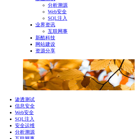
分析溯源
Web安全
SQL注入
业界资讯
互联网事
新酷科技
网站建设
资源分享
渗透测试
信息安全
Web安全
SQL注入
安全运维
分析溯源
互联网事