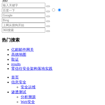
360
热门搜索
亿邮邮件网关
高德地图
取证
results
零信任安全架构落地实践
首页
信息安全
安全运维
渗透测试
分析溯源
Web安全