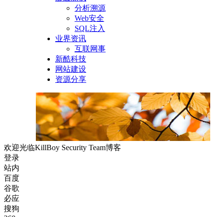
分析溯源
Web安全
SQL注入
业界资讯
互联网事
新酷科技
网站建设
资源分享
欢迎光临KillBoy Security Team博客
登录
站内
百度
谷歌
必应
搜狗