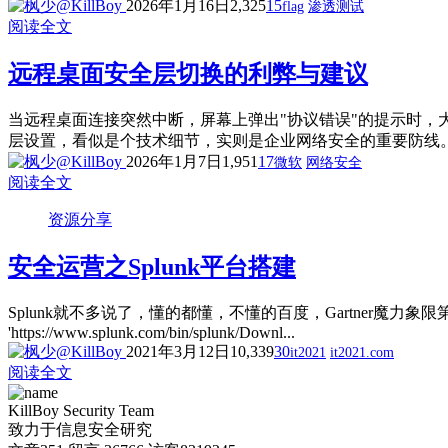
2026年1月16日
2,325
15
flag
渗透测试
阅读全文
远程桌面安全层切换的利弊与建议
当远程桌面连接突然中断，屏幕上弹出"协议错误"的提示时
层设置，看似是个技术细节，实则是企业网络安全的重要防线。 
2026年1月7日
1,951
17
微软
网络安全
阅读全文
资源分享
安全运营之Splunk平台搭建
Splunk就不多说了，懂的都懂，不懂的百度，Gartner魔力象限第一的。下载并安
'https://www.splunk.com/bin/splunk/Downl...
2021年3月12日
10,339
30
it2021
it2021.com
阅读全文
KillBoy Security Team
致力于信息安全研究