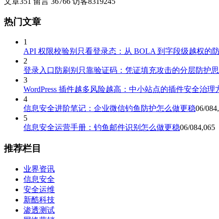
文章
351
留言
36766
访客
8319245
热门文章
1
API 权限校验别只看登录态：从 BOLA 到字段级越权的
2
登录入口防刷别只靠验证码：凭证填充攻击的分层防护思
3
WordPress 插件越多风险越高：中小站点的插件安全治理
4
信息安全进阶笔记：企业微信钓鱼防护怎么做更稳
06/08
4
5
信息安全运营手册：钓鱼邮件识别怎么做更稳
06/08
4,065
推荐栏目
业界资讯
信息安全
安全运维
新酷科技
渗透测试