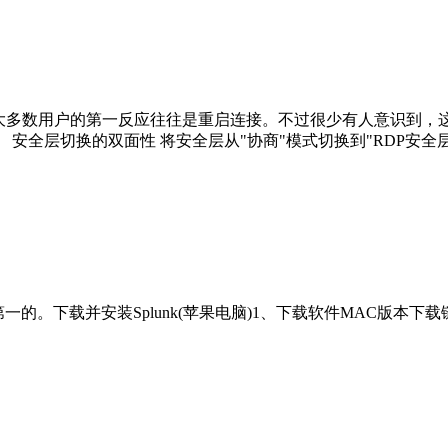
，大多数用户的第一反应往往是重启连接。不过很少有人意识到，
安全层切换的双面性 将安全层从"协商"模式切换到"RDP安全层
装Splunk(苹果电脑)1、下载软件MAC版本下载链接:wget -O splunk-