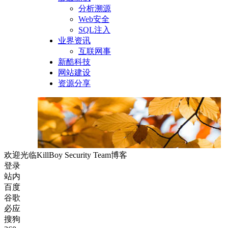
分析溯源
Web安全
SQL注入
业界资讯
互联网事
新酷科技
网站建设
资源分享
欢迎光临KillBoy Security Team博客
登录
站内
百度
谷歌
必应
搜狗