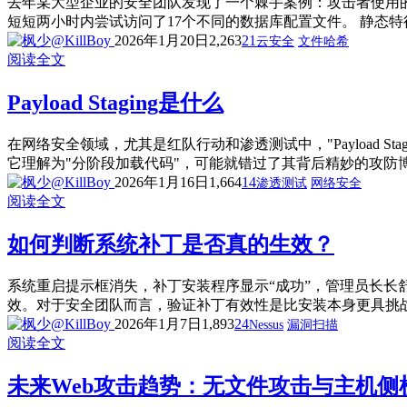
去年某大型企业的安全团队发现了一个棘手案例：攻击者使用的We
短短两小时内尝试访问了17个不同的数据库配置文件。 静态特征
2026年1月20日
2,263
21
云安全
文件哈希
阅读全文
Payload Staging是什么
在网络安全领域，尤其是红队行动和渗透测试中，"Payload St
它理解为"分阶段加载代码"，可能就错过了其背后精妙的攻防博弈
2026年1月16日
1,664
14
渗透测试
网络安全
阅读全文
如何判断系统补丁是否真的生效？
系统重启提示框消失，补丁安装程序显示“成功”，管理员长长
效。对于安全团队而言，验证补丁有效性是比安装本身更具挑战性
2026年1月7日
1,893
24
Nessus
漏洞扫描
阅读全文
未来Web攻击趋势：无文件攻击与主机侧