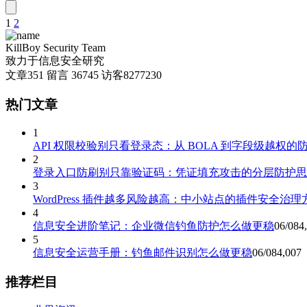
1
2
文
章
KillBoy Security Team
致力于信息安全研究
分
文章
351
留言
36745
访客
8277230
页
热门文章
1
API 权限校验别只看登录态：从 BOLA 到字段级越权的
2
登录入口防刷别只靠验证码：凭证填充攻击的分层防护思
3
WordPress 插件越多风险越高：中小站点的插件安全治理
4
信息安全进阶笔记：企业微信钓鱼防护怎么做更稳
06/08
4
5
信息安全运营手册：钓鱼邮件识别怎么做更稳
06/08
4,007
推荐栏目