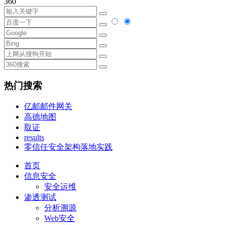
360
热门搜索
亿邮邮件网关
高德地图
取证
results
零信任安全架构落地实践
首页
信息安全
安全运维
渗透测试
分析溯源
Web安全