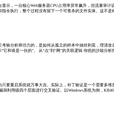
显示，一台核心Web服务器CPU占用率异常飙升，但流量审计
行，整个过程没有留下一个可查杀的文件实体。这不是科幻，而是无文件攻
正考验分析师功力的，是如何从孤立的样本中抽丝剥茧，理清攻击
它和谁是一伙的”。 从“点”到“网”的关联逻辑 传统的沙箱分析
为只要重启系统就万事大吉。实际上，补丁验证是一个需要多维度
级四个层面进行交叉验证。以Windows系统为例，KB4012212