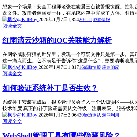
想象一个场景：安全工程师老张在凌晨三点被警报惊醒。控制台
盘文件。攻击者像幽灵一样，在系统内存中完成了入侵、驻留和指令执
2026年1月7日
1,854
20
shell
威胁情报
阅读全文
红雨滴云沙箱的IOC关联能力解析
在网络威胁狩猎的世界里，发现一个可疑文件只是第一步。真
这一痛点而生。它不满足于告诉你“这是什么”，更要清晰地展示“
2026年1月7日
1,817
16
威胁情报
应急响应
阅读全文
如何验证系统补丁是否生效？
系统补丁安装完成后，很多管理员会陷入一个认知误区——认
技术维度 真正的补丁验证需要从文件级、注册表级、服务级和漏洞利用
2026年1月7日
2,064
20
渗透测试
漏洞利用
阅读全文
WebShell管理工具有哪些隐藏风险？