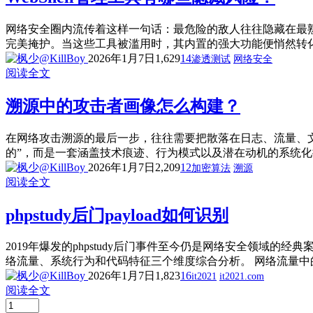
网络安全圈内流传着这样一句话：最危险的敌人往往隐藏在最熟
完美掩护。当这些工具被滥用时，其内置的强大功能便悄然转化为安
2026年1月7日
1,629
14
渗透测试
网络安全
阅读全文
溯源中的攻击者画像怎么构建？
在网络攻击溯源的最后一步，往往需要把散落在日志、流量、
的”，而是一套涵盖技术痕迹、行为模式以及潜在动机的系统化描
2026年1月7日
2,209
12
加密算法
溯源
阅读全文
phpstudy后门payload如何识别
2019年爆发的phpstudy后门事件至今仍是网络安全领域的
络流量、系统行为和代码特征三个维度综合分析。 网络流量中的异常特征 
2026年1月7日
1,823
16
it2021
it2021.com
阅读全文