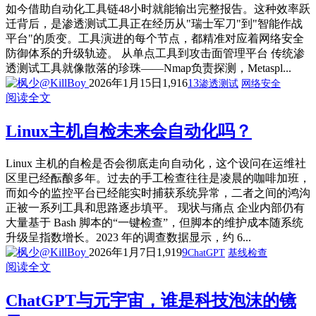
如今借助自动化工具链48小时就能输出完整报告。这种效率跃
迁背后，是渗透测试工具正在经历从"瑞士军刀"到"智能作战
平台"的质变。工具演进的每个节点，都精准对应着网络安全
防御体系的升级轨迹。 从单点工具到攻击面管理平台 传统渗
透测试工具就像散落的珍珠——Nmap负责探测，Metaspl...
2026年1月15日
1,916
13
渗透测试
网络安全
阅读全文
Linux主机自检未来会自动化吗？
Linux 主机的自检是否会彻底走向自动化，这个设问在运维社
区里已经酝酿多年。过去的手工检查往往是凌晨的咖啡加班，
而如今的监控平台已经能实时捕获系统异常，二者之间的鸿沟
正被一系列工具和思路逐步填平。 现状与痛点 企业内部仍有
大量基于 Bash 脚本的“一键检查”，但脚本的维护成本随系统
升级呈指数增长。2023 年的调查数据显示，约 6...
2026年1月7日
1,919
9
ChatGPT
基线检查
阅读全文
ChatGPT与元宇宙，谁是科技泡沫的镜