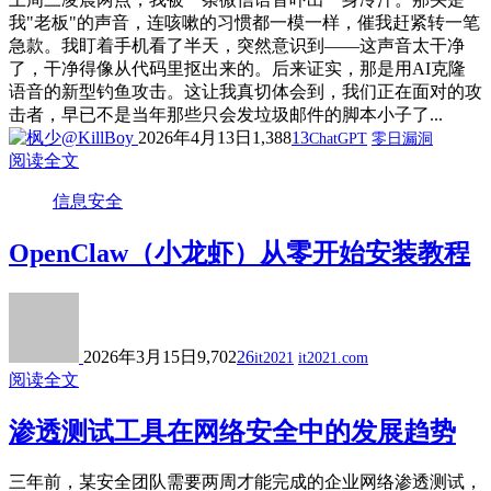
我"老板"的声音，连咳嗽的习惯都一模一样，催我赶紧转一笔
急款。我盯着手机看了半天，突然意识到——这声音太干净
了，干净得像从代码里抠出来的。后来证实，那是用AI克隆
语音的新型钓鱼攻击。这让我真切体会到，我们正在面对的攻
击者，早已不是当年那些只会发垃圾邮件的脚本小子了...
2026年4月13日
1,388
13
ChatGPT
零日漏洞
阅读全文
信息安全
OpenClaw（小龙虾）从零开始安装教程
2026年3月15日
9,702
26
it2021
it2021.com
阅读全文
渗透测试工具在网络安全中的发展趋势
三年前，某安全团队需要两周才能完成的企业网络渗透测试，