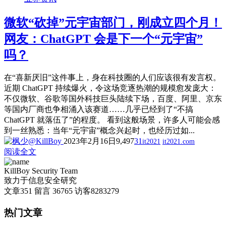
微软“砍掉”元宇宙部门，刚成立四个月！
网友：ChatGPT 会是下一个“元宇宙”
吗？
在“喜新厌旧”这件事上，身在科技圈的人们应该很有发言权。
近期 ChatGPT 持续爆火，令这场竞逐热潮的规模愈发庞大：
不仅微软、谷歌等国外科技巨头陆续下场，百度、阿里、京东
等国内厂商也争相涌入该赛道……几乎已经到了“不搞
ChatGPT 就落伍了”的程度。 看到这般场景，许多人可能会感
到一丝熟悉：当年“元宇宙”概念兴起时，也经历过如...
2023年2月16日
9,497
31
it2021
it2021.com
阅读全文
KillBoy Security Team
致力于信息安全研究
文章
351
留言
36765
访客
8283279
热门文章