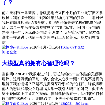
子？
前几天刷到一条新闻，微软把刚成立四个月的工业元宇宙团队
砍掉，我的脑子瞬间回到2021年那场元宇宙的狂欢——那时候
我还在咖啡店里玩VR头盔，觉得自己像走进了科幻电影的现
场，结果一年后连头盔都被贴了“过期”标签。 回到元宇宙的
热潮 那一年，Meta把公司名字改成了“元宇宙公司”，资本像
潮水一样涌进，估值一夜之间冲到上万亿美元。朋友们在微
信...
2026年1月7日
1,961
15
ChatGPT
微软
阅读全文
大模型真的拥有心智理论吗？
当你问ChatGPT“我很难过”时，它总能给出一些体贴的安慰和
建议。这种流畅的互动，偶尔会让人心头一颤：它是不是真的
理解了我的情绪？它是不是拥有某种形式的“心智”，能够揣摩
他人的想法和感受？斯坦福大学一项引人瞩目的研究，似乎给
这个疑问加上了肯定的砝码。但问题恰恰在于，我们该如何解
读“拥有”这两个字。 测试通过，不等于心智降临 “拟态”...
2026年1月7日
1,934
23
it2021
it2021.com