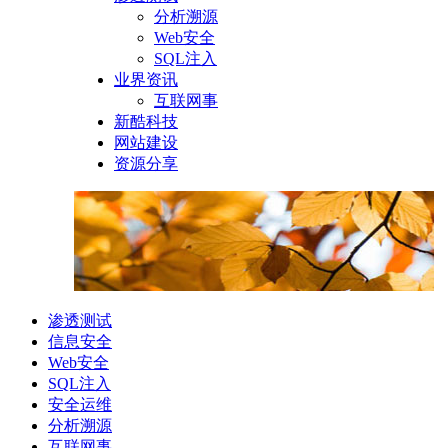
分析溯源
Web安全
SQL注入
业界资讯
互联网事
新酷科技
网站建设
资源分享
渗透测试
信息安全
Web安全
SQL注入
安全运维
分析溯源
互联网事