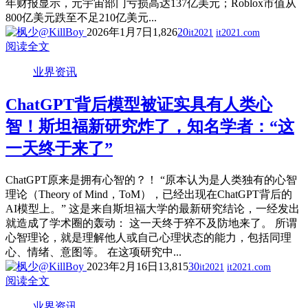
年财报显示，元宇宙部门亏损高达137亿美元；Roblox市值从
800亿美元跌至不足210亿美元...
2026年1月7日
1,826
20
it2021
it2021.com
阅读全文
业界资讯
ChatGPT背后模型被证实具有人类心
智！斯坦福新研究炸了，知名学者：“这
一天终于来了”
ChatGPT原来是拥有心智的？！ “原本认为是人类独有的心智
理论（Theory of Mind，ToM），已经出现在ChatGPT背后的
AI模型上。” 这是来自斯坦福大学的最新研究结论，一经发出
就造成了学术圈的轰动： 这一天终于猝不及防地来了。 所谓
心智理论，就是理解他人或自己心理状态的能力，包括同理
心、情绪、意图等。 在这项研究中...
2023年2月16日
13,815
30
it2021
it2021.com
阅读全文
业界资讯