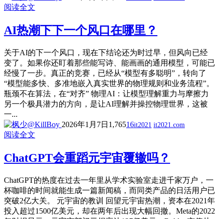
阅读全文
AI热潮下下一个风口在哪里？
关于AI的下一个风口，现在下结论还为时过早，但风向已经
变了。如果你还盯着那些能写诗、能画画的通用模型，可能已
经慢了一步。真正的竞赛，已经从“模型有多聪明”，转向了
“模型能多快、多准地嵌入真实世界的物理规则和业务流程”。
瓶颈不在算法，在“对齐” 物理AI：让模型理解重力与摩擦力
另一个极具潜力的方向，是让AI理解并操控物理世界，这被
一...
2026年1月7日
1,765
16
it2021
it2021.com
阅读全文
ChatGPT会重蹈元宇宙覆辙吗？
ChatGPT的热度在过去一年里从学术实验室走进千家万户，一
杯咖啡的时间就能生成一篇新闻稿，而同类产品的日活用户已
突破2亿大关。 元宇宙的教训 回望元宇宙热潮，资本在2021年
投入超过1500亿美元，却在两年后出现大幅回撤。Meta的2022