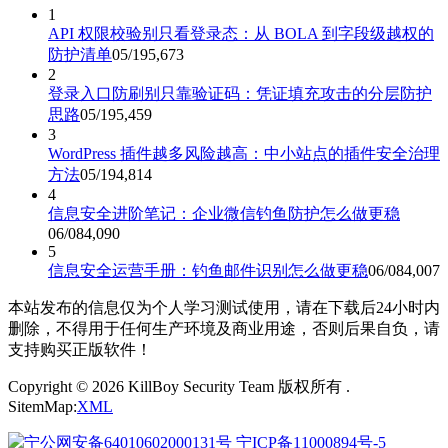
1
API 权限校验别只看登录态：从 BOLA 到字段级越权的
防护清单
05/19
5,673
2
登录入口防刷别只靠验证码：凭证填充攻击的分层防护
思路
05/19
5,459
3
WordPress 插件越多风险越高：中小站点的插件安全治理
方法
05/19
4,814
4
信息安全进阶笔记：企业微信钓鱼防护怎么做更稳
06/08
4,090
5
信息安全运营手册：钓鱼邮件识别怎么做更稳
06/08
4,007
本站发布的信息仅为个人学习测试使用，请在下载后24小时内
删除，不得用于任何生产环境及商业用途，否则后果自负，请
支持购买正版软件！
Copyright © 2026 KillBoy Security Team 版权所有 .
SitemMap:
XML
宁公网安备64010602000131号
宁ICP备11000894号-5