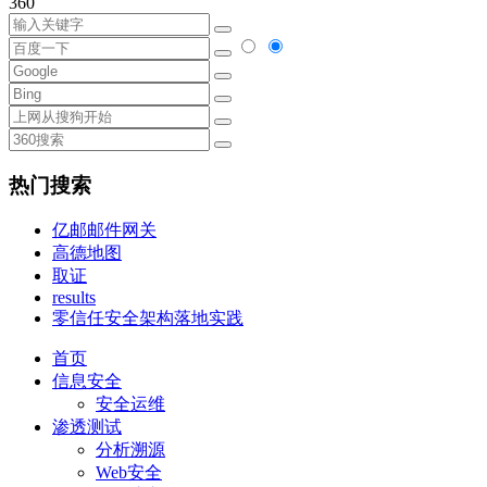
360
热门搜索
亿邮邮件网关
高德地图
取证
results
零信任安全架构落地实践
首页
信息安全
安全运维
渗透测试
分析溯源
Web安全