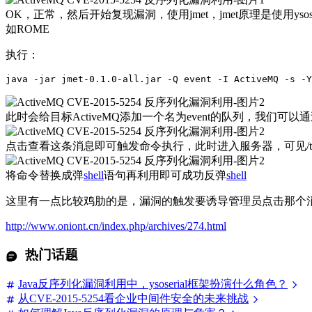
OK，正常，然后开始复现漏洞，使用jmet，jmet原理是使用ysoser
如ROME
执行：
java -jar jmet-0.1.0-all.jar -Q event -I ActiveMQ -s -Y
此时会给目标ActiveMQ添加一个名为event的队列，我们可以
点击查看这条消息即可触发命令执行，此时进入服务器，可见/tmp/
将命令替换成弹
shell
语句再利用即可成功反弹
shell
这里有一点比较鸡肋的是，漏洞的触发要诱导管理员点击那个
http://www.oniont.cn/index.php/archives/274.html
热门话题
Java反序列化漏洞利用中，ysoserial框架扮演什么角色？
从CVE-2015-5254看企业中间件安全的未来挑战