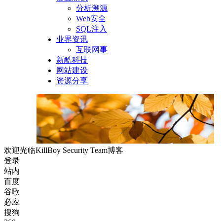
分析溯源
Web安全
SQL注入
业界资讯
互联网事
新酷科技
网站建设
资源分享
欢迎光临KillBoy Security Team博客
登录
站内
百度
谷歌
必应
搜狗