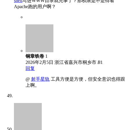
shell
写进WWW目录就完事了？那权限是不是得看
Apache跑的用户啊？
铜章铁卷
1
2026年2月5日
浙江省嘉兴市桐乡市
B
1
回复
@
射手星轨
工具方便是方便，但安全意识也得跟
上啊。