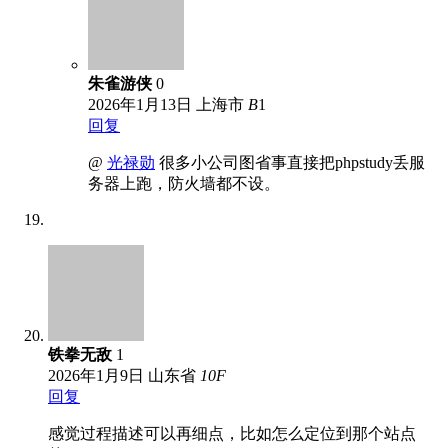
朱雀游侠
0
2026年1月13日
上海市
B
1
回复
@
光禄勋
很多小公司图省事直接把phpstudy丢服
务器上跑，防火墙都不设。
铁拳无敌
1
2026年1月9日
山东省
10
F
回复
感觉过程描述可以再细点，比如怎么定位到那个站点