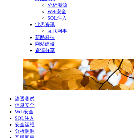
分析溯源
Web安全
SQL注入
业界资讯
互联网事
新酷科技
网站建设
资源分享
渗透测试
信息安全
Web安全
SQL注入
安全运维
分析溯源
互联网事