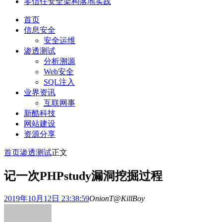
零信任安全架构落地实践
首页
信息安全
安全运维
渗透测试
分析溯源
Web安全
SQL注入
业界资讯
互联网事
新酷科技
网站建设
资源分享
首页
渗透测试
正文
记一次PHPstudy漏洞挖掘过程
2019年10月12日 23:38:59
OnionT@KillBoy