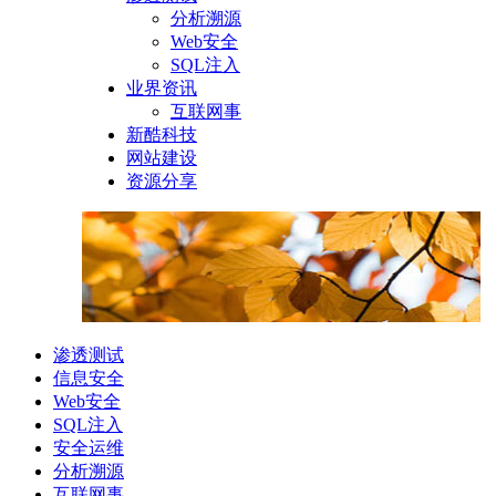
分析溯源
Web安全
SQL注入
业界资讯
互联网事
新酷科技
网站建设
资源分享
渗透测试
信息安全
Web安全
SQL注入
安全运维
分析溯源
互联网事