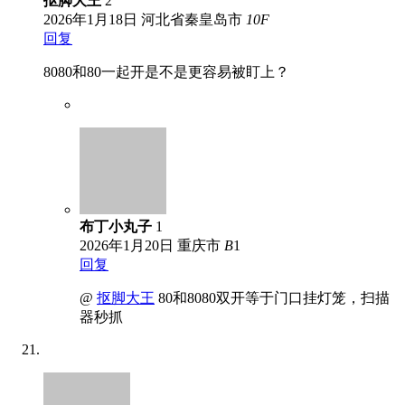
抠脚大王
2
2026年1月18日
河北省秦皇岛市
10
F
回复
8080和80一起开是不是更容易被盯上？
布丁小丸子
1
2026年1月20日
重庆市
B
1
回复
@
抠脚大王
80和8080双开等于门口挂灯笼，扫描
器秒抓