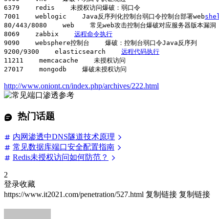
6379    redis    未授权访问爆破：弱口令

7001    weblogic    Java反序列化控制台弱口令控制台部署web
she
80/443/8080    web    常见web攻击控制台爆破对应服务器版本漏洞

8069    zabbix    
远程命令执行
9090    websphere控制台    爆破：控制台弱口令Java反序列

9200/9300    elasticsearch    
远程代码执行
11211    memcacache    未授权访问

27017    mongodb    爆破未授权访问
http://www.oniont.cn/index.php/archives/222.html
热门话题
内网渗透中DNS隧道技术原理
常见数据库端口安全配置指南
Redis未授权访问如何防范？
2
登录收藏
https://www.it2021.com/penetration/527.html
复制链接
复制链接