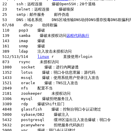
22    ssh：远程连接    爆破OpenSSH；28个退格

23    telnet：远程连接    爆破嗅探

25    smtp：邮件服务    邮件伪造

53    DNS：域名系统    DNS区域传输DNS劫持DNS缓存投毒DNS欺骗
67/68    dhcp    劫持欺骗

110    pop3    爆破

139    samba    爆破未授权访问
远程代码执行
143    imap    爆破

161    snmp    爆破

389    ldap    注入攻击未授权访问

512/513/514    
linux
 r    直接使用rlogin

873    rsync    未授权访问

1080    socket    爆破：进行内网渗透

1352    lotus    爆破：弱口令信息泄漏：源代码

1433    mssql    爆破：使用系统用户登录注入攻击

1521    oracle    爆破：TNS注入攻击

2049    nfs    配置不当

2181    zookeeper    未授权访问

3306    mysql    爆破拒绝服务注入

3389    rdp    爆破Shift后门

4848    glassfish    爆破：控制台弱口令认证绕过

5000    sybase/DB2    爆破注入

5432    postgresql    缓冲区溢出注入攻击爆破：弱口令

5632    pcanywhere    拒绝服务代码执行

5900    vnc    爆破：弱口令认证绕过
