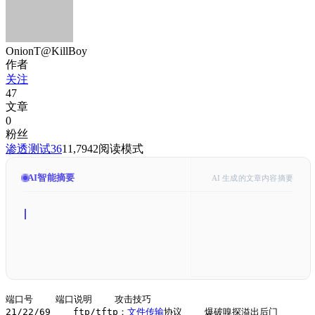
OnionT@KillBoy
作者
关注
47
文章
0
粉丝
渗透测试
36
11,794
2
阅读模式
AI智能摘要
AI 生成的文章内容摘要
端口号    端口说明    攻击技巧

21/22/69    ftp/tftp：
文件传输
协议    爆破嗅探溢出后门
