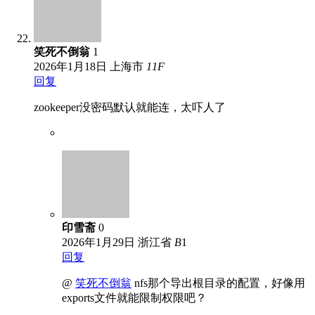
笑死不倒翁
1
2026年1月18日
上海市
11
F
回复
zookeeper没密码默认就能连，太吓人了
印雪斋
0
2026年1月29日
浙江省
B
1
回复
@
笑死不倒翁
nfs那个导出根目录的配置，好像用
exports文件就能限制权限吧？