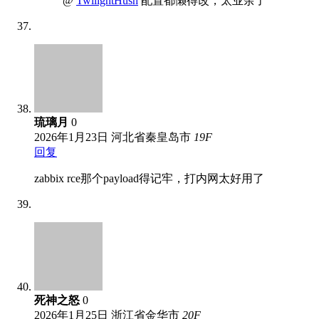
@
TwilightHush
配置都懒得改，太业余了
琉璃月
0
2026年1月23日
河北省秦皇岛市
19
F
回复
zabbix rce那个payload得记牢，打内网太好用了
死神之怒
0
2026年1月25日
浙江省金华市
20
F