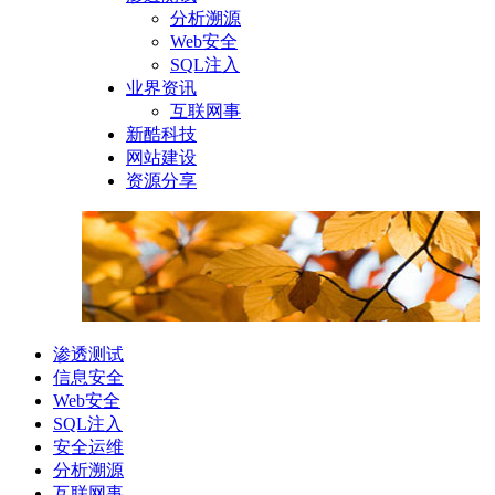
分析溯源
Web安全
SQL注入
业界资讯
互联网事
新酷科技
网站建设
资源分享
渗透测试
信息安全
Web安全
SQL注入
安全运维
分析溯源
互联网事