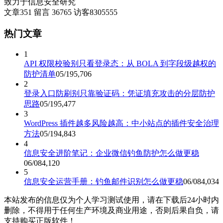
致力于信息安全研究
分
文章
351
留言
36765
访客
8305555
页
热门文章
1
API 权限校验别只看登录态：从 BOLA 到字段级越权的
防护清单
05/19
5,706
2
登录入口防刷别只靠验证码：凭证填充攻击的分层防护
思路
05/19
5,477
3
WordPress 插件越多风险越高：中小站点的插件安全治理
方法
05/19
4,843
4
信息安全进阶笔记：企业微信钓鱼防护怎么做更稳
06/08
4,120
5
信息安全运营手册：钓鱼邮件识别怎么做更稳
06/08
4,034
本站发布的信息仅为个人学习测试使用，请在下载后24小时内
删除，不得用于任何生产环境及商业用途，否则后果自负，请
支持购买正版软件！