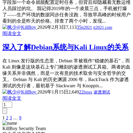
字段加一个命令就能配置定时任务，但背后却隐藏着无数运维
人员踩过的坑。 我记得2019年的一个凌晨三点，手机被打爆
了——生产环境的数据同步任务没跑，导致早高峰的时候用户
看到的全是昨天的价格。排查了两个小时，发现...
2026年2月3日
7,113
35
it2021
it2021.com
阅读全文
深入了解Debian系统与Kali Linux的关系
在 Linux 发行版的生态里，Debian 常被视作“稳健的基石”，而
Kali 则像是这块基石上专门雕刻的渗透测试工具箱。两者的血
缘关系并非偶然，而是一次有意的技术取舍与安全哲学的交
叉。 Debian 与 Kali 的历史渊源 2006 年，BackTrack 作为渗透
测试的先行者，最初基于 Slackware 与 Knoppix...
2026年1月15日
2,649
22
linux
渗透测试
阅读全文
1
2
3
…
9
文
章
KillBoy Security Team