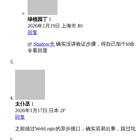
绿植园丁
1
2026年1月19日
上海市
B
1
回复
@
Shadow光
确实没讲验证步骤，得自己加个id命
令看回显
太仆丞
1
2026年1月17日
日本
2
F
回复
之前搞过WebLogic的异步接口，确实容易出事，踩过坑