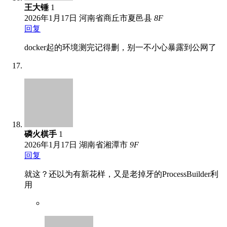
王大锤
1
2026年1月17日
河南省商丘市夏邑县
8
F
回复
docker起的环境测完记得删，别一不小心暴露到公网了
磷火棋手
1
2026年1月17日
湖南省湘潭市
9
F
回复
就这？还以为有新花样，又是老掉牙的ProcessBuilder利
用