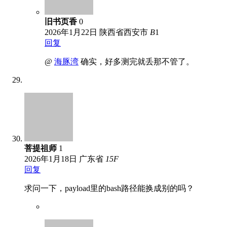
旧书页香
0
2026年1月22日
陕西省西安市
B
1
回复
@
海豚湾
确实，好多测完就丢那不管了。
菩提祖师
1
2026年1月18日
广东省
15
F
回复
求问一下，payload里的bash路径能换成别的吗？