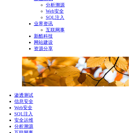
分析溯源
Web安全
SQL注入
业界资讯
互联网事
新酷科技
网站建设
资源分享
渗透测试
信息安全
Web安全
SQL注入
安全运维
分析溯源
互联网事