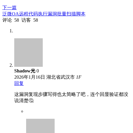
下一篇
泛微OA远程代码执行漏洞批量扫描脚本
评论
58
访客
58
Shadow光
0
2026年1月16日
湖北省武汉市
1
F
回复
这漏洞复现步骤写得也太简略了吧，连个回显验证都没
说清楚🤔