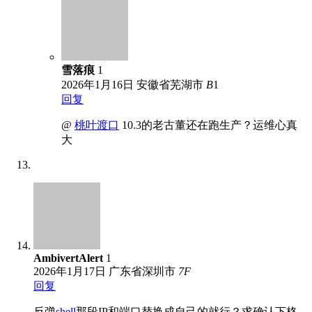
雪落痕
1
2026年1月16日
安徽省芜湖市
B
1
回复
@
桃叶渡口
10.3的老古董还在跑生产？运维心真
大
AmbivertAlert
1
2026年1月17日
广东省深圳市
7
F
回复
反弹
shell
那段IP和端口替换成自己的就行？求确认下格