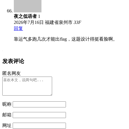
夜之低语者
1
2026年7月16日
福建省泉州市
33
F
回复
靠运气多跑几次才能出flag，这题设计得挺看脸啊。
发表评论
匿名网友
昵称
邮箱
网址