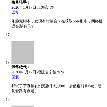
暗月猎手
1
2026年1月17日
上海市
8
F
回复
刚跑完脚本，发现有时候会卡在获取code那步，网络延
迟会影响吗？
风华绝代
1
2026年1月17日
福建省宁德市
9
F
回复
我试了下直接在浏览器手动拼url，居然也能拿flag，感
觉套路有点老。