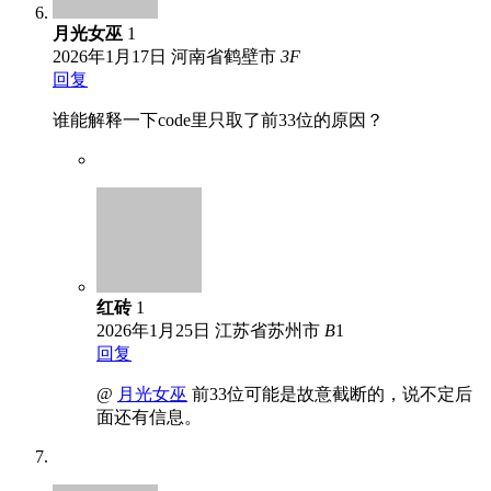
月光女巫
1
2026年1月17日
河南省鹤壁市
3
F
回复
谁能解释一下code里只取了前33位的原因？
红砖
1
2026年1月25日
江苏省苏州市
B
1
回复
@
月光女巫
前33位可能是故意截断的，说不定后
面还有信息。