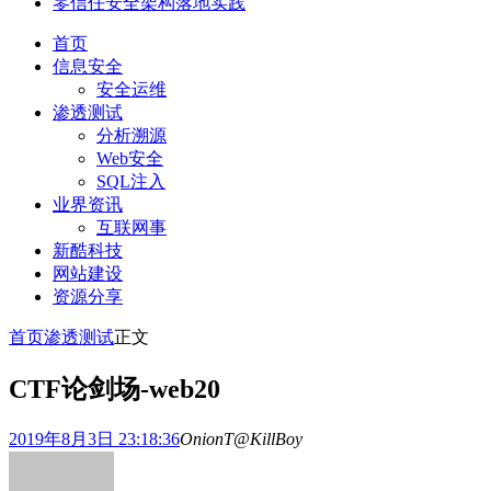
零信任安全架构落地实践
首页
信息安全
安全运维
渗透测试
分析溯源
Web安全
SQL注入
业界资讯
互联网事
新酷科技
网站建设
资源分享
首页
渗透测试
正文
CTF论剑场-web20
2019年8月3日 23:18:36
OnionT@KillBoy