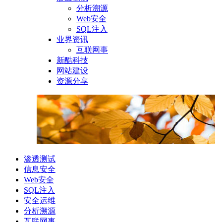
分析溯源
Web安全
SQL注入
业界资讯
互联网事
新酷科技
网站建设
资源分享
渗透测试
信息安全
Web安全
SQL注入
安全运维
分析溯源
互联网事