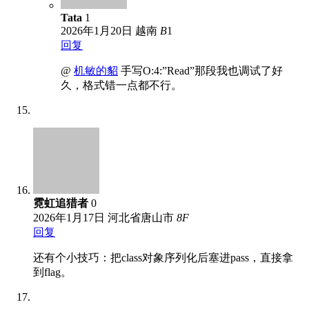
Tata
1
2026年1月20日
越南
B
1
回复
@
机敏的貂
手写O:4:”Read”那段我也调试了好
久，格式错一点都不行。
霓虹追猎者
0
2026年1月17日
河北省唐山市
8
F
回复
还有个小技巧：把class对象序列化后塞进pass，直接拿
到flag。