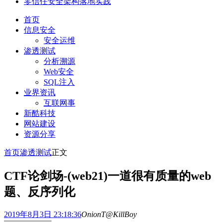
零信任安全架构落地实践
首页
信息安全
安全运维
渗透测试
分析溯源
Web安全
SQL注入
业界资讯
互联网事
新酷科技
网站建设
资源分享
首页
渗透测试
正文
CTF论剑场-(web21)一道很有质量的web
题、反序列化
2019年8月3日 23:18:36
OnionT@KillBoy