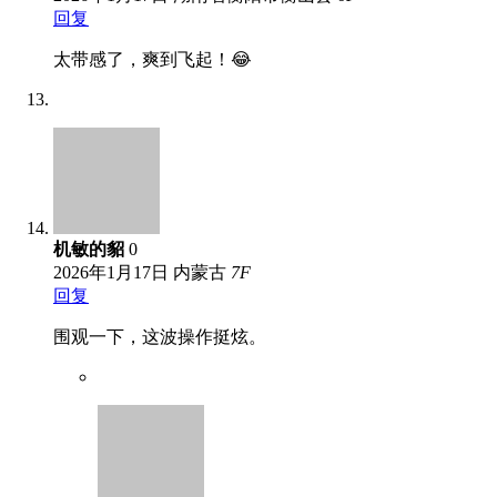
回复
太带感了，爽到飞起！😂
机敏的貂
0
2026年1月17日
内蒙古
7
F
回复
围观一下，这波操作挺炫。