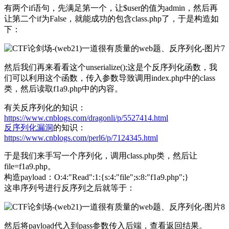
有两个if语句，先满足第一个，让$user的值为admin，然后再
让第二个if为False，就能成功的包含class.php了，于是构造如
下：
然后我们再来看看这个unserialize();这是个反序列化函数，我
们可以利用这个函数，传入参数导致调用index.php中的class
类，然后读取f1a9.php中的内容。
有关反序列化的知识：
https://www.cnblogs.com/dragonli/p/5527414.html
反序列化漏洞
的知识：
https://www.cnblogs.com/perl6/p/7124345.html
于是我们来手写一个序列化，调用class.php类，然后让
file=f1a9.php。
构造payload：O:4:"Read":1:{s:4:"file";s:8:"f1a9.php";}
这串序列号进行反序列之后就等于：
然后将payload代入到pass参数传入后端，查看返回结果。