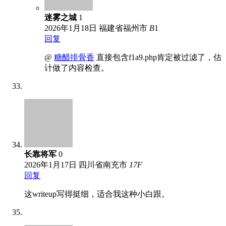
迷雾之城
1
2026年1月18日
福建省福州市
B
1
回复
@
糖醋排骨香
直接包含f1a9.php肯定被过滤了，估
计做了内容检查。
长靠将军
0
2026年1月17日
四川省南充市
17
F
回复
这writeup写得挺细，适合我这种小白跟。