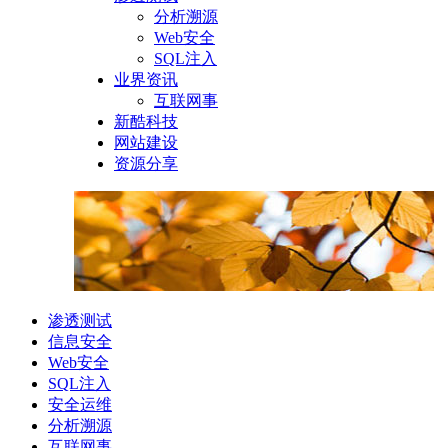
分析溯源
Web安全
SQL注入
业界资讯
互联网事
新酷科技
网站建设
资源分享
渗透测试
信息安全
Web安全
SQL注入
安全运维
分析溯源
互联网事