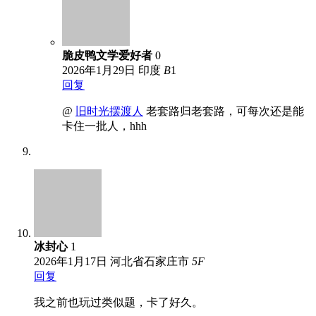
脆皮鸭文学爱好者
0
2026年1月29日
印度
B
1
回复
@
旧时光摆渡人
老套路归老套路，可每次还是能
卡住一批人，hhh
冰封心
1
2026年1月17日
河北省石家庄市
5
F
回复
我之前也玩过类似题，卡了好久。