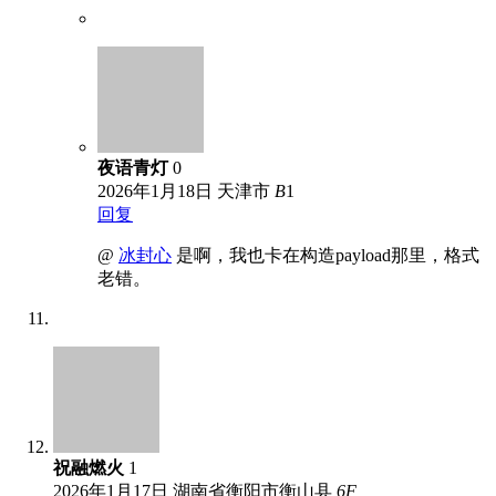
夜语青灯
0
2026年1月18日
天津市
B
1
回复
@
冰封心
是啊，我也卡在构造payload那里，格式
老错。
祝融燃火
1
2026年1月17日
湖南省衡阳市衡山县
6
F