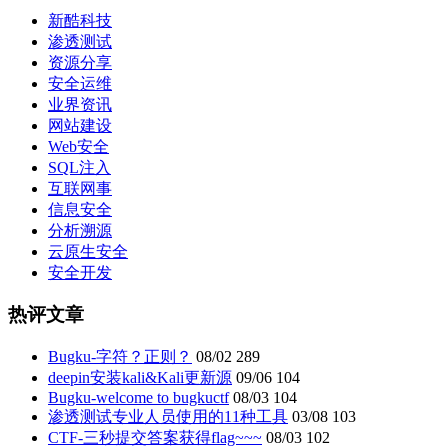
新酷科技
渗透测试
资源分享
安全运维
业界资讯
网站建设
Web安全
SQL注入
互联网事
信息安全
分析溯源
云原生安全
安全开发
热评文章
Bugku-字符？正则？
08/02
289
deepin安装kali&Kali更新源
09/06
104
Bugku-welcome to bugkuctf
08/03
104
渗透测试专业人员使用的11种工具
03/08
103
CTF-三秒提交答案获得flag~~~
08/03
102