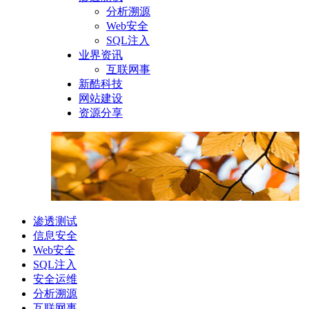
分析溯源
Web安全
SQL注入
业界资讯
互联网事
新酷科技
网站建设
资源分享
渗透测试
信息安全
Web安全
SQL注入
安全运维
分析溯源
互联网事