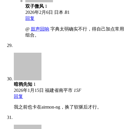
双子微风
1
2026年2月6日
日本
B
1
回复
@
鼓声回响
字典太弱确实不行，得自己加点常用
组合。
暗鸦先知
1
2026年1月15日
福建省南平市
15
F
回复
我之前也卡在airmon-ng，换了软驱后才行。