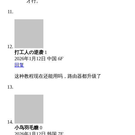
才行。
打工人の逆袭
1
2026年1月12日
中国
6
F
回复
这种教程现在还能用吗，路由器都升级了
小鸟羽毛糖
0
2026年1月12日
韩国
7
F