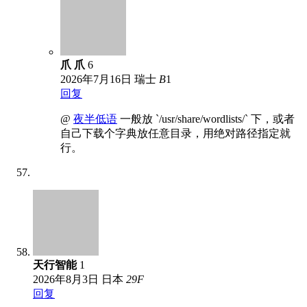
爪 爪
6
2026年7月16日
瑞士
B
1
回复
@
夜半低语
一般放 `/usr/share/wordlists/` 下，或者
自己下载个字典放任意目录，用绝对路径指定就
行。
天行智能
1
2026年8月3日
日本
29
F
回复