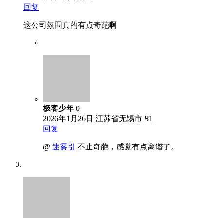
回复
这公司氛围真的有点奇葩啊
极客少年
0
2026年1月26日
江苏省无锡市
B
1
回复
@
迷雾引
不止奇葩，感觉有点离谱了。