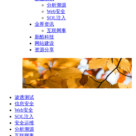
分析溯源
Web安全
SQL注入
业界资讯
互联网事
新酷科技
网站建设
资源分享
渗透测试
信息安全
Web安全
SQL注入
安全运维
分析溯源
互联网事