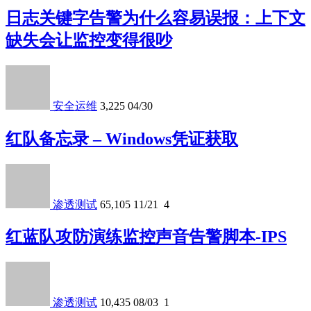
日志关键字告警为什么容易误报：上下文
缺失会让监控变得很吵
安全运维
3,225
04/30
红队备忘录 – Windows凭证获取
渗透测试
65,105
11/21
4
红蓝队攻防演练监控声音告警脚本-IPS
渗透测试
10,435
08/03
1