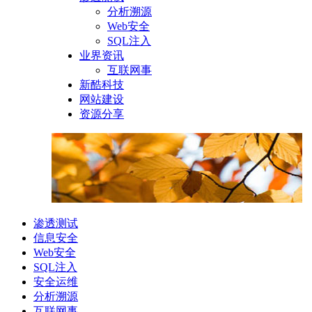
分析溯源
Web安全
SQL注入
业界资讯
互联网事
新酷科技
网站建设
资源分享
渗透测试
信息安全
Web安全
SQL注入
安全运维
分析溯源
互联网事