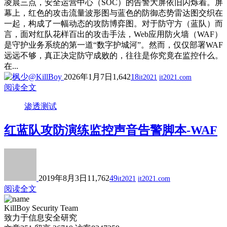
凌晨三点，安全运营中心（SOC）的告警大屏依旧闪烁着。屏
幕上，红色的攻击流量波形图与蓝色的防御态势雷达图交织在
一起，构成了一幅动态的攻防博弈图。对于防守方（蓝队）而
言，面对红队花样百出的攻击手法，Web应用防火墙（WAF）
是守护业务系统的第一道“数字护城河”。然而，仅仅部署WAF
远远不够，真正决定防守成败的，往往是你究竟在监控什么。
在...
2026年1月7日
1,642
18
it2021
it2021.com
阅读全文
渗透测试
红蓝队攻防演练监控声音告警脚本-WAF
2019年8月3日
11,762
49
it2021
it2021.com
阅读全文
KillBoy Security Team
致力于信息安全研究