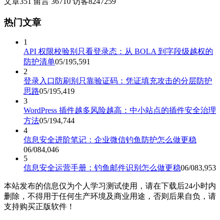
文章
351
留言
36710
访客
8247259
热门文章
1
API 权限校验别只看登录态：从 BOLA 到字段级越权的
防护清单
05/19
5,591
2
登录入口防刷别只靠验证码：凭证填充攻击的分层防护
思路
05/19
5,419
3
WordPress 插件越多风险越高：中小站点的插件安全治理
方法
05/19
4,744
4
信息安全进阶笔记：企业微信钓鱼防护怎么做更稳
06/08
4,046
5
信息安全运营手册：钓鱼邮件识别怎么做更稳
06/08
3,953
本站发布的信息仅为个人学习测试使用，请在下载后24小时内
删除，不得用于任何生产环境及商业用途，否则后果自负，请
支持购买正版软件！