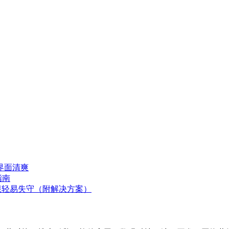
界面清爽
指南
oot 权限轻易失守（附解决方案）