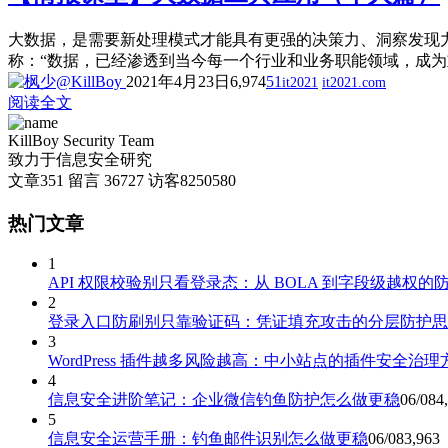
大数据，是需要新处理模式才能具有更强的决策力、洞察发现力
称：“数据，已经渗透到当今每一个行业和业务职能领域，成为
2021年4月23日
6,974
51
it2021
it2021.com
阅读全文
KillBoy Security Team
致力于信息安全研究
文章
351
留言
36727
访客
8250580
热门文章
1
API 权限校验别只看登录态：从 BOLA 到字段级越权的
2
登录入口防刷别只靠验证码：凭证填充攻击的分层防护思
3
WordPress 插件越多风险越高：中小站点的插件安全治理
4
信息安全进阶笔记：企业微信钓鱼防护怎么做更稳
06/08
4
5
信息安全运营手册：钓鱼邮件识别怎么做更稳
06/08
3,963