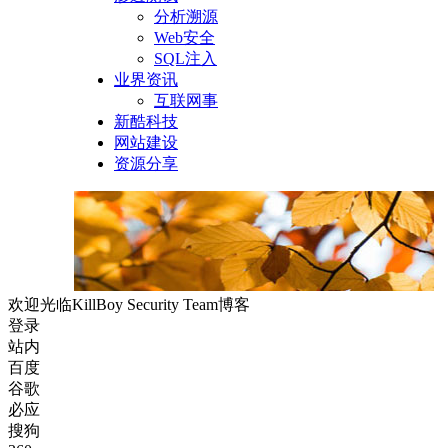
分析溯源
Web安全
SQL注入
业界资讯
互联网事
新酷科技
网站建设
资源分享
欢迎光临KillBoy Security Team博客
登录
站内
百度
谷歌
必应
搜狗