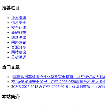
推荐栏目
业界资讯
信息安全
安全运维
新酷科技
渗透测试
网络营销
资源分享
网站建设
分析溯源
热门文章
1
高德地图车机版个性化修改完全指南：从红绿灯放大到
2
Edge浏览器安全警报：CVE-2026-0628深度分析与防御
3
CVE-2025-6018 & CVE-2025-6019：双漏洞链致 r
本站简介