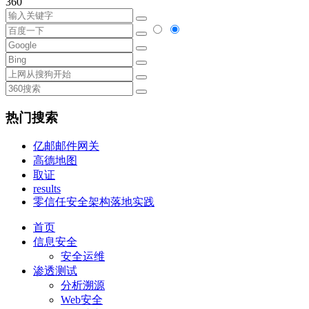
360
热门搜索
亿邮邮件网关
高德地图
取证
results
零信任安全架构落地实践
首页
信息安全
安全运维
渗透测试
分析溯源
Web安全