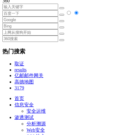
360
热门搜索
取证
results
亿邮邮件网关
高德地图
3179
首页
信息安全
安全运维
渗透测试
分析溯源
Web安全