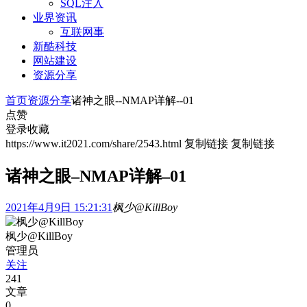
SQL注入
业界资讯
互联网事
新酷科技
网站建设
资源分享
首页
资源分享
诸神之眼--NMAP详解--01
点赞
登录收藏
https://www.it2021.com/share/2543.html
复制链接
复制链接
诸神之眼–NMAP详解–01
2021年4月9日 15:21:31
枫少@KillBoy
枫少@KillBoy
管理员
关注
241
文章
0