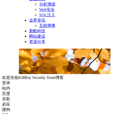
分析溯源
Web安全
SQL注入
业界资讯
互联网事
新酷科技
网站建设
资源分享
欢迎光临KillBoy Security Team博客
登录
站内
百度
谷歌
必应
搜狗