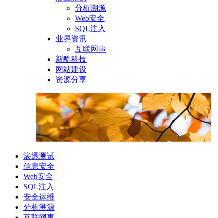
分析溯源
Web安全
SQL注入
业界资讯
互联网事
新酷科技
网站建设
资源分享
渗透测试
信息安全
Web安全
SQL注入
安全运维
分析溯源
互联网事