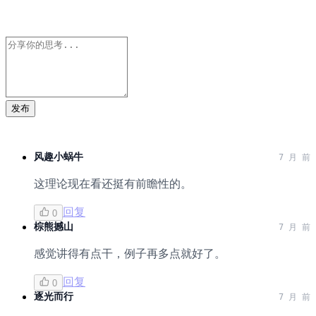
发布
风趣小蜗牛
7 月 前
这理论现在看还挺有前瞻性的。
回复
0
棕熊撼山
7 月 前
感觉讲得有点干，例子再多点就好了。
回复
0
逐光而行
7 月 前