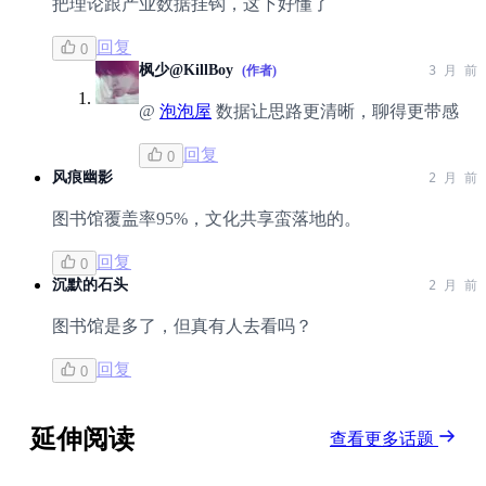
把理论跟产业数据挂钩，这下好懂了
回复
0
枫少@KillBoy
(作者)
3 月 前
@
泡泡屋
数据让思路更清晰，聊得更带感
回复
0
风痕幽影
2 月 前
图书馆覆盖率95%，文化共享蛮落地的。
回复
0
沉默的石头
2 月 前
图书馆是多了，但真有人去看吗？
回复
0
延伸阅读
查看更多话题