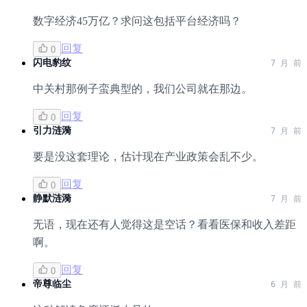
数字经济45万亿？求问这包括平台经济吗？
回复
0
闪电豹纹
7 月 前
中关村那例子蛮典型的，我们公司就在那边。
回复
0
引力涟漪
7 月 前
要是没这套理论，估计现在产业政策会乱不少。
回复
0
静默涟漪
7 月 前
无语，现在还有人觉得这是空话？看看医保和收入差距
啊。
回复
0
帝尊临尘
6 月 前