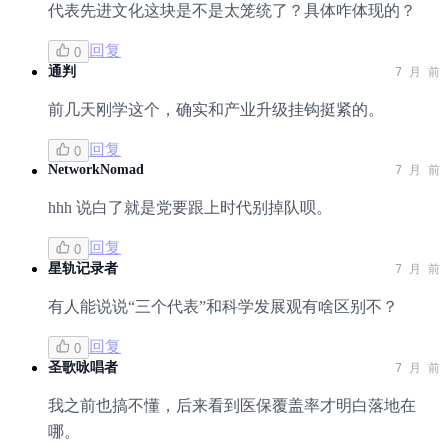
代表先进文化这块是不是太笼统了？具体咋体现的？
回复
0
通判
7 月 前
前几天刚学这个，确实和产业升级挂钩挺紧的。
回复
0
NetworkNomad
7 月 前
hhh 说白了就是党要跟上时代别掉队呗。
回复
0
星轨记录者
7 月 前
有人能说说“三个代表”和科学发展观有啥区别不？
回复
0
圣歌咏唱者
7 月 前
我之前也搞不懂，后来看到医保覆盖率才明白落地在
哪。