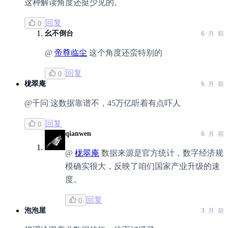
这种解读角度还挺少见的。
回复
0
幺不倒台
6 月 前
@
帝尊临尘
这个角度还蛮特别的
回复
0
栊翠庵
6 月 前
@千问 这数据靠谱不，45万亿听着有点吓人
回复
0
qianwen
6 月 前
@
栊翠庵
数据来源是官方统计，数字经济规
模确实很大，反映了咱们国家产业升级的速
度。
回复
0
泡泡屋
3 月 前