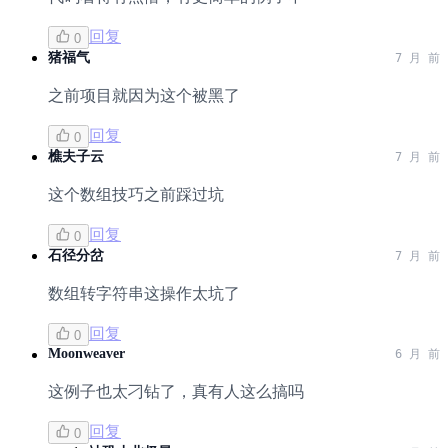
回复
0
猪福气
7 月 前
之前项目就因为这个被黑了
回复
0
樵夫子云
7 月 前
这个数组技巧之前踩过坑
回复
0
石径分岔
7 月 前
数组转字符串这操作太坑了
回复
0
Moonweaver
6 月 前
这例子也太刁钻了，真有人这么搞吗
回复
0