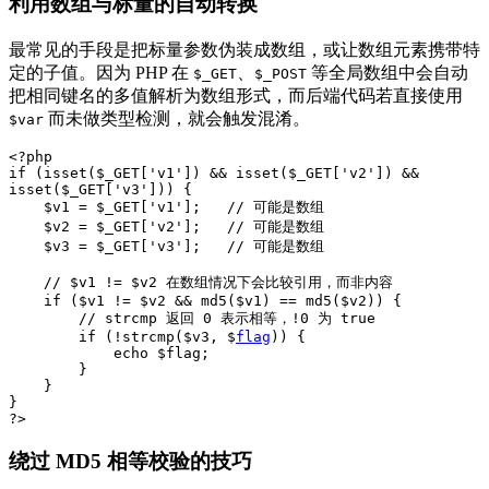
利用数组与标量的自动转换
最常见的手段是把标量参数伪装成数组，或让数组元素携带特
定的子值。因为 PHP 在
、
等全局数组中会自动
$_GET
$_POST
把相同键名的多值解析为数组形式，而后端代码若直接使用
而未做类型检测，就会触发混淆。
$var
<?php

if (isset($_GET['v1']) && isset($_GET['v2']) && 
isset($_GET['v3'])) {

    $v1 = $_GET['v1'];   // 可能是数组

    $v2 = $_GET['v2'];   // 可能是数组

    $v3 = $_GET['v3'];   // 可能是数组

    // $v1 != $v2 在数组情况下会比较引用，而非内容

    if ($v1 != $v2 && md5($v1) == md5($v2)) {

        // strcmp 返回 0 表示相等，!0 为 true

        if (!strcmp($v3, $
flag
)) {

            echo $flag;

        }

    }

}

绕过 MD5 相等校验的技巧