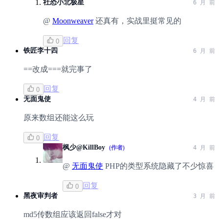
社恐小北极星
6 月 前
@
Moonweaver
还真有，实战里挺常见的
回复
0
铁匠李十四
6 月 前
==改成===就完事了
回复
0
无面鬼使
4 月 前
原来数组还能这么玩
回复
0
枫少@KillBoy
(作者)
4 月 前
@
无面鬼使
PHP的类型系统隐藏了不少惊喜
回复
0
黑夜审判者
3 月 前
md5传数组应该返回false才对