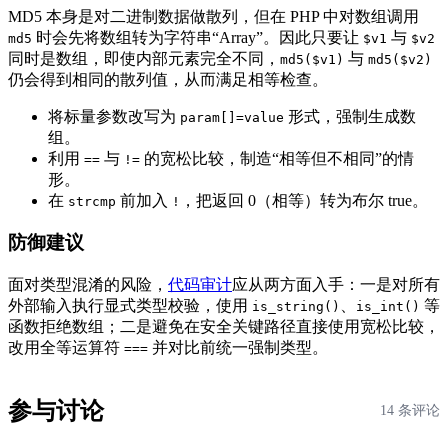
MD5 本身是对二进制数据做散列，但在 PHP 中对数组调用
时会先将数组转为字符串“Array”。因此只要让
与
md5
$v1
$v2
同时是数组，即使内部元素完全不同，
与
md5($v1)
md5($v2)
仍会得到相同的散列值，从而满足相等检查。
将标量参数改写为
形式，强制生成数
param[]=value
组。
利用
与
的宽松比较，制造“相等但不相同”的情
==
!=
形。
在
前加入
，把返回 0（相等）转为布尔 true。
strcmp
!
防御建议
面对类型混淆的风险，
代码审计
应从两方面入手：一是对所有
外部输入执行显式类型校验，使用
、
等
is_string()
is_int()
函数拒绝数组；二是避免在安全关键路径直接使用宽松比较，
改用全等运算符
并对比前统一强制类型。
===
参与讨论
14 条评论