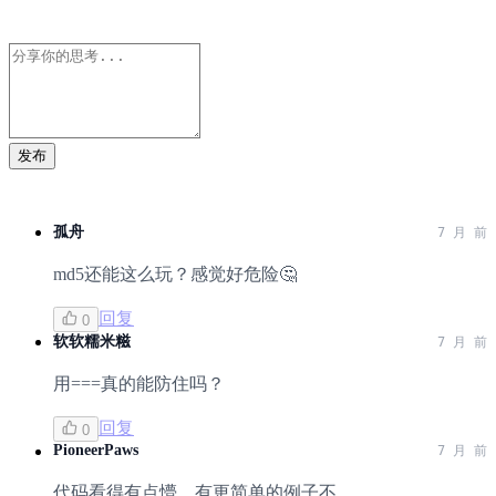
发布
孤舟
7 月 前
md5还能这么玩？感觉好危险🤔
回复
0
软软糯米糍
7 月 前
用===真的能防住吗？
回复
0
PioneerPaws
7 月 前
代码看得有点懵，有更简单的例子不