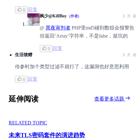
回复
0
枫少@KillBoy
(作者)
3 月 前
@
黑夜审判者
PHP里md5碰到数组会报警告
但返回’Array’字符串，不是false，挺坑的
回复
0
生活馈赠
3 月 前
传参时加个类型过滤不就行了，这漏洞也好意思利用
回复
0
延伸阅读
查看更多话题
RELATED TOPIC
未来TLS密码套件的演进趋势