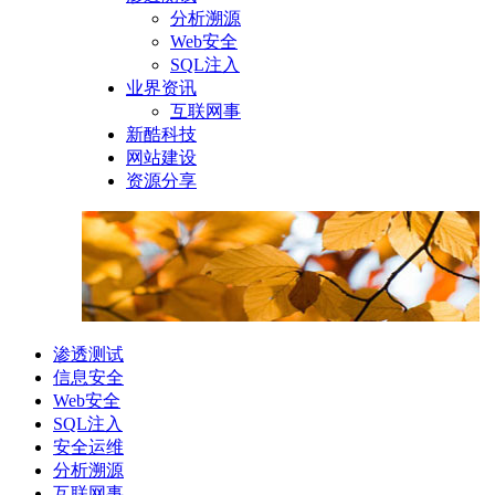
分析溯源
Web安全
SQL注入
业界资讯
互联网事
新酷科技
网站建设
资源分享
渗透测试
信息安全
Web安全
SQL注入
安全运维
分析溯源
互联网事