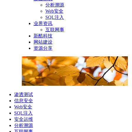
分析溯源
Web安全
SQL注入
业界资讯
互联网事
新酷科技
网站建设
资源分享
渗透测试
信息安全
Web安全
SQL注入
安全运维
分析溯源
互联网事