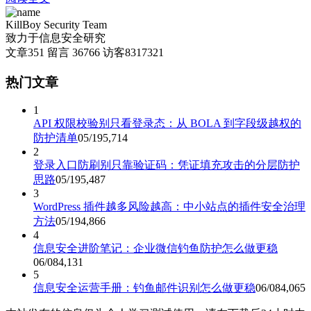
KillBoy Security Team
致力于信息安全研究
文章
351
留言
36766
访客
8317321
热门文章
1
API 权限校验别只看登录态：从 BOLA 到字段级越权的
防护清单
05/19
5,714
2
登录入口防刷别只靠验证码：凭证填充攻击的分层防护
思路
05/19
5,487
3
WordPress 插件越多风险越高：中小站点的插件安全治理
方法
05/19
4,866
4
信息安全进阶笔记：企业微信钓鱼防护怎么做更稳
06/08
4,131
5
信息安全运营手册：钓鱼邮件识别怎么做更稳
06/08
4,065