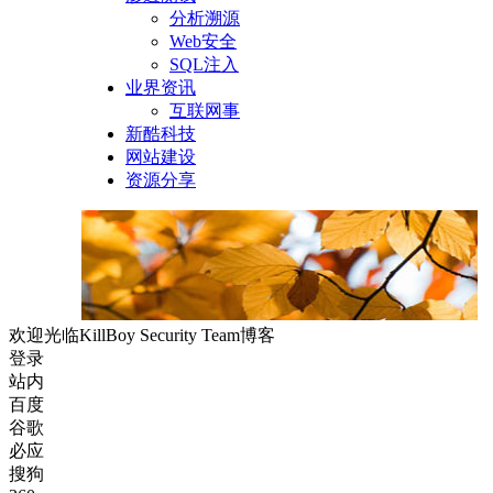
分析溯源
Web安全
SQL注入
业界资讯
互联网事
新酷科技
网站建设
资源分享
欢迎光临KillBoy Security Team博客
登录
站内
百度
谷歌
必应
搜狗