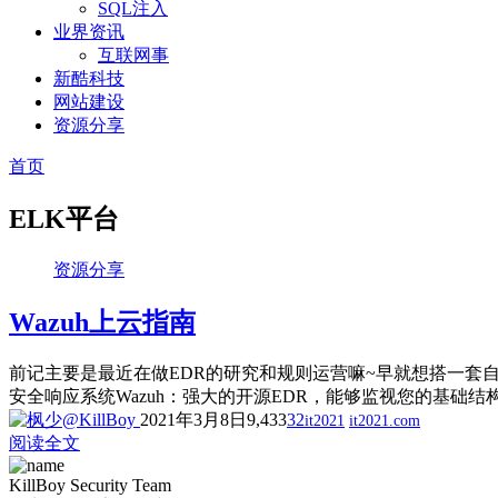
SQL注入
业界资讯
互联网事
新酷科技
网站建设
资源分享
首页
ELK平台
资源分享
Wazuh上云指南
前记主要是最近在做EDR的研究和规则运营嘛~早就想搭一套
安全响应系统Wazuh：强大的开源EDR，能够监视您的基础
2021年3月8日
9,433
32
it2021
it2021.com
阅读全文
KillBoy Security Team