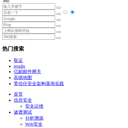
360
热门搜索
取证
results
亿邮邮件网关
高德地图
零信任安全架构落地实践
首页
信息安全
安全运维
渗透测试
分析溯源
Web安全