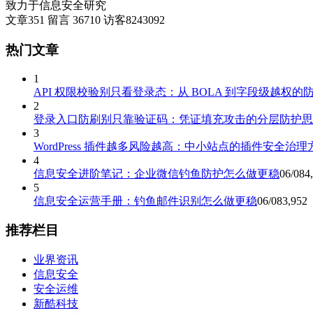
致力于信息安全研究
文章
351
留言
36710
访客
8243092
热门文章
1
API 权限校验别只看登录态：从 BOLA 到字段级越权的
2
登录入口防刷别只靠验证码：凭证填充攻击的分层防护思
3
WordPress 插件越多风险越高：中小站点的插件安全治理
4
信息安全进阶笔记：企业微信钓鱼防护怎么做更稳
06/08
4
5
信息安全运营手册：钓鱼邮件识别怎么做更稳
06/08
3,952
推荐栏目
业界资讯
信息安全
安全运维
新酷科技