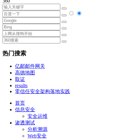
360
热门搜索
亿邮邮件网关
高德地图
取证
results
零信任安全架构落地实践
首页
信息安全
安全运维
渗透测试
分析溯源
Web安全