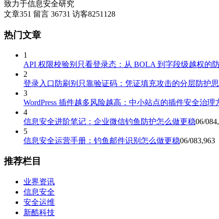
致力于信息安全研究
文章
351
留言
36731
访客
8251128
热门文章
1
API 权限校验别只看登录态：从 BOLA 到字段级越权的
2
登录入口防刷别只靠验证码：凭证填充攻击的分层防护思
3
WordPress 插件越多风险越高：中小站点的插件安全治理
4
信息安全进阶笔记：企业微信钓鱼防护怎么做更稳
06/08
4
5
信息安全运营手册：钓鱼邮件识别怎么做更稳
06/08
3,963
推荐栏目
业界资讯
信息安全
安全运维
新酷科技