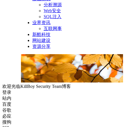
分析溯源
Web安全
SQL注入
业界资讯
互联网事
新酷科技
网站建设
资源分享
欢迎光临KillBoy Security Team博客
登录
站内
百度
谷歌
必应
搜狗