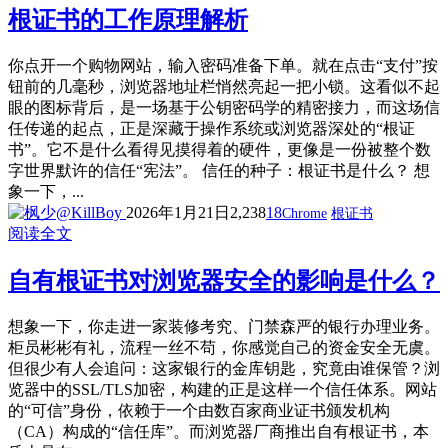
根证书的工作原理解析
你点开一个购物网站，输入密码准备下单。就在点击“支付”按
钮前的几毫秒，浏览器地址栏悄然亮起一把小锁。这看似不起
眼的图标背后，是一场基于公钥密码学的精密接力，而这场信
任传递的起点，正是深藏于操作系统或浏览器深处的“根证
书”。它不是什么看得见摸得着的硬件，更像是一份被整个数
字世界默许的信任“宪法”。 信任的种子：根证书是什么？ 想
象一下，...
2026年1月21日
2,238
18
Chrome
根证书
阅读全文
自有根证书对浏览器安全的影响是什么？
想象一下，你走进一家装修考究、门禁森严的银行办理业务。
柜员彬彬有礼，流程一丝不苟，你感觉自己的资金安全无虞。
但很少有人会追问：这家银行的金库钥匙，究竟由谁保管？浏
览器中的SSL/TLS加密，构建的正是这样一个信任体系。网站
的“可信”身份，依赖于一个由数百家商业证书颁发机构
（CA）构成的“信任库”。而浏览器厂商推出自有根证书，本