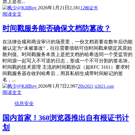
质上是在...
2026年1月21日
2,181
12
根证书
阅读全文
时间戳服务能否确保文档防篡改？
在法律合规和商业审计的场景里，一份文档若要在数年后仍能
被认定为“未被篡改”，往往需要借助可信时间戳来锁定其原始
散列值。时间戳服务本质上是把文档的哈希连同一个受监管的
时间源一起写入不可逆的日志，形成一个不可分割的签名块。
时间戳的技术原理 主流的时间戳协议（如RFC 3161）要求时
间戳服务器在收到哈希后，用其私钥生成带时间标记的签
名，...
2026年1月7日
2,997
20
it2021
it2021.com
阅读全文
信息安全
国内首家！360浏览器推出自有根证书计
划