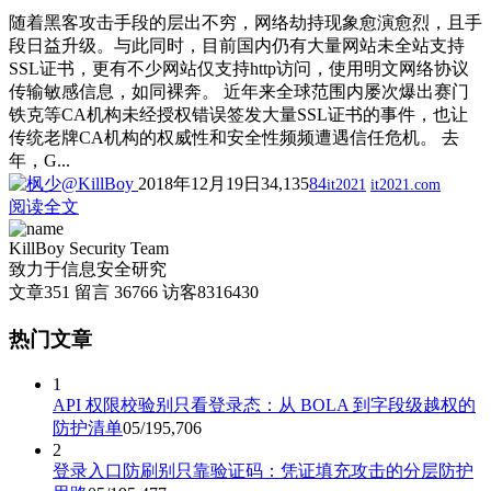
随着黑客攻击手段的层出不穷，网络劫持现象愈演愈烈，且手
段日益升级。与此同时，目前国内仍有大量网站未全站支持
SSL证书，更有不少网站仅支持http访问，使用明文网络协议
传输敏感信息，如同裸奔。 近年来全球范围内屡次爆出赛门
铁克等CA机构未经授权错误签发大量SSL证书的事件，也让
传统老牌CA机构的权威性和安全性频频遭遇信任危机。 去
年，G...
2018年12月19日
34,135
84
it2021
it2021.com
阅读全文
KillBoy Security Team
致力于信息安全研究
文章
351
留言
36766
访客
8316430
热门文章
1
API 权限校验别只看登录态：从 BOLA 到字段级越权的
防护清单
05/19
5,706
2
登录入口防刷别只靠验证码：凭证填充攻击的分层防护