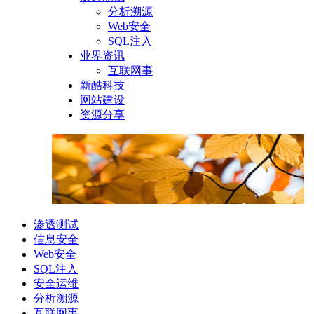
分析溯源
Web安全
SQL注入
业界资讯
互联网事
新酷科技
网站建设
资源分享
渗透测试
信息安全
Web安全
SQL注入
安全运维
分析溯源
互联网事