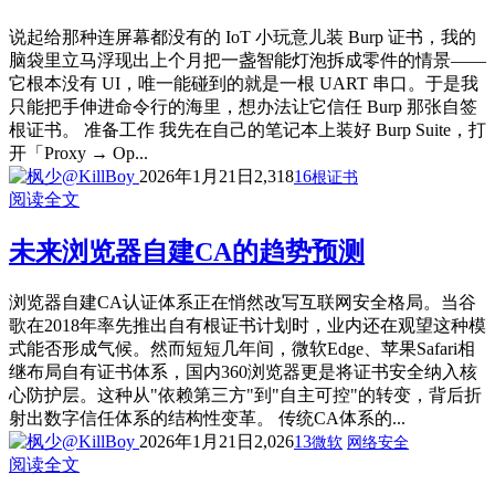
说起给那种连屏幕都没有的 IoT 小玩意儿装 Burp 证书，我的
脑袋里立马浮现出上个月把一盏智能灯泡拆成零件的情景——
它根本没有 UI，唯一能碰到的就是一根 UART 串口。于是我
只能把手伸进命令行的海里，想办法让它信任 Burp 那张自签
根证书。 准备工作 我先在自己的笔记本上装好 Burp Suite，打
开「Proxy → Op...
2026年1月21日
2,318
16
根证书
阅读全文
未来浏览器自建CA的趋势预测
浏览器自建CA认证体系正在悄然改写互联网安全格局。当谷
歌在2018年率先推出自有根证书计划时，业内还在观望这种模
式能否形成气候。然而短短几年间，微软Edge、苹果Safari相
继布局自有证书体系，国内360浏览器更是将证书安全纳入核
心防护层。这种从"依赖第三方"到"自主可控"的转变，背后折
射出数字信任体系的结构性变革。 传统CA体系的...
2026年1月21日
2,026
13
微软
网络安全
阅读全文