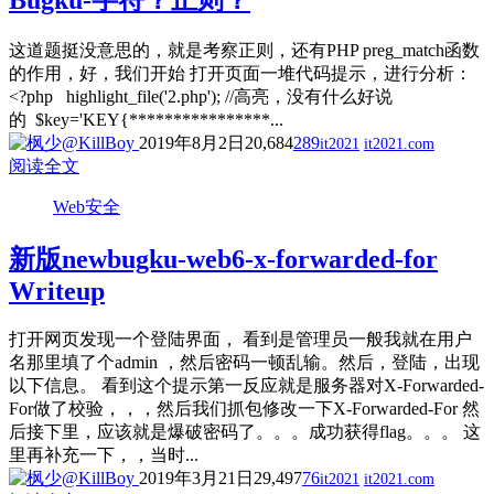
Bugku-字符？正则？
这道题挺没意思的，就是考察正则，还有PHP preg_match函数
的作用，好，我们开始 打开页面一堆代码提示，进行分析：
<?php highlight_file('2.php'); //高亮，没有什么好说
的 $key='KEY{****************...
2019年8月2日
20,684
289
it2021
it2021.com
阅读全文
Web安全
新版newbugku-web6-x-forwarded-for
Writeup
打开网页发现一个登陆界面， 看到是管理员一般我就在用户
名那里填了个admin ，然后密码一顿乱输。然后，登陆，出现
以下信息。 看到这个提示第一反应就是服务器对X-Forwarded-
For做了校验，，，然后我们抓包修改一下X-Forwarded-For 然
后接下里，应该就是爆破密码了。。。成功获得flag。。。 这
里再补充一下，，当时...
2019年3月21日
29,497
76
it2021
it2021.com