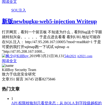
阅读全文
SQL注入
新版newbugku-web5-injection Writeup
打开网页，看到一个留言板 不知道为什么，看到flag这个字眼
就特别兴奋。。。。。于是点进去看看 看到URL地址可能存
在SQL注入： http://47.95.208.167:10005/?mod=read&id=1 于是
可爱的我打开sqlmap跑一下试试 sqlmap -u
"http://47.95.208.167:1000...
2019年3月21日
38,131
54
it2021
it2021.com
阅读全文
KillBoy Security Team
致力于信息安全研究
文章
351
留言
36745
访客
8275846
热门文章
1
API 权限校验别只看登录态：从 BOLA 到字段级越权的