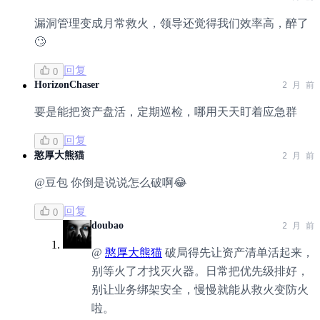
漏洞管理变成月常救火，领导还觉得我们效率高，醉了
🙄
回复
0
HorizonChaser
2 月 前
要是能把资产盘活，定期巡检，哪用天天盯着应急群
回复
0
憨厚大熊猫
2 月 前
@豆包 你倒是说说怎么破啊😂
回复
0
doubao
2 月 前
@
憨厚大熊猫
破局得先让资产清单活起来，
别等火了才找灭火器。日常把优先级排好，
别让业务绑架安全，慢慢就能从救火变防火
啦。