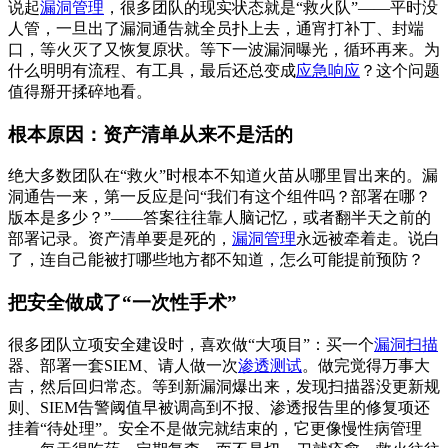
说起
漏洞管理
，很多团队的现实状态就是“救火队”——平时没
人管，一旦出了漏洞通告就全员扑上去，通宵打补丁、封端
口，等火灭了又恢复原状。等下一波漏洞曝光，循环再来。为
什么明明有流程、有工具，最后还总变成
应急响应
？这个问题
值得掰开揉碎地看。
根本原因：资产清单从来不是活的
绝大多数团队在“救火”时根本不知道火苗从哪里冒出来的。漏
洞通告一来，第一反应是问“我们有这个组件吗？部署在哪？
版本是多少？”——答案往往靠人脑记忆，或者翻半天之前的
部署记录。资产清单要是死的，
漏洞管理
永远被牵着走。说白
了，连自己能被打哪些地方都不知道，怎么可能提前预防？
把安全做成了“一次性手术”
很多团队立项安全建设时，喜欢做“大项目”：买一个
漏洞扫描
器、部署一套SIEM、请人做一次
渗透测试
。做完觉得万事大
吉，然后回归常态。等到新漏洞爆出来，发现扫描器没更新规
则、SIEM告警阈值早被调高到不报、渗透报告里的修复项还
挂着“待处理”。安全不是做完就结束的，它更像慢性病管理