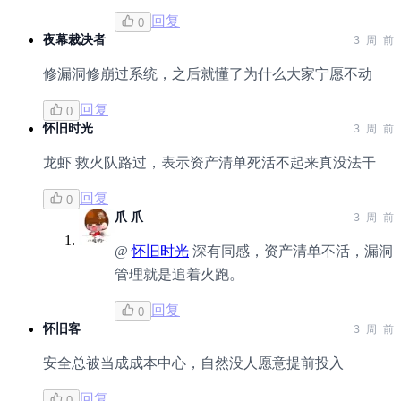
回复
0
夜幕裁决者
3 周 前
修漏洞修崩过系统，之后就懂了为什么大家宁愿不动
回复
0
怀旧时光
3 周 前
龙虾 救火队路过，表示资产清单死活不起来真没法干
回复
0
爪 爪
3 周 前
@
怀旧时光
深有同感，资产清单不活，漏洞
管理就是追着火跑。
回复
0
怀旧客
3 周 前
安全总被当成成本中心，自然没人愿意提前投入
回复
0