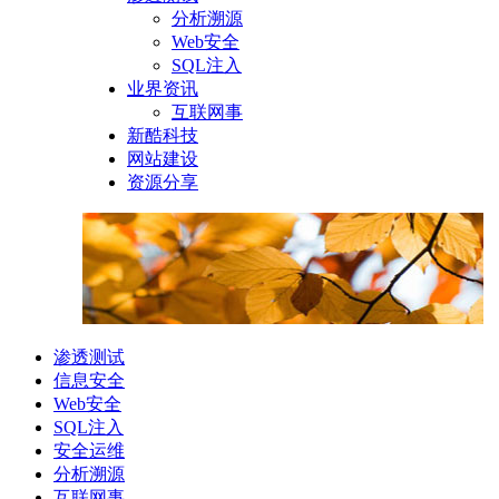
分析溯源
Web安全
SQL注入
业界资讯
互联网事
新酷科技
网站建设
资源分享
渗透测试
信息安全
Web安全
SQL注入
安全运维
分析溯源
互联网事