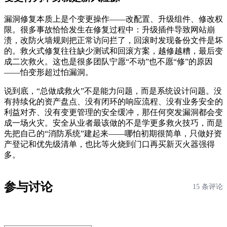
漏洞修复本质上是个变更操作——改配置、升级组件、修改权
限。很多事故恰恰发生在修复过程中：升级插件导致网站崩
溃，改防火墙规则把正常访问拦了，回滚时发现备份文件是坏
的。救火式修复往往缺少测试和回滚方案，越修越糟，最后变
成二次救火。这也是很多团队宁愿“不动”也不愿“修”的原因
——怕变形超过怕漏洞。
说到底，“总做成救火”不是能力问题，而是系统设计问题。没
有持续化的资产盘点、没有闭环的响应流程、没有业务安全的
利益对齐、没有变更管理的安全缓冲，那任何突发漏洞都会变
成一场火灾。安全从业者最该做的不是学更多救火技巧，而是
先把自己的“消防系统”建起来——哪怕初期很简单，只做好资
产登记和优先级清单，也比等火烧到门口再买新灭火器强得
多。
参与讨论
15 条评论