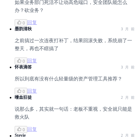
如果业务部门死活不让动高危端口，安全团队能怎么
办？砍业务？
回复
0
墨韵清秋
3 月 前
之前搞过一次连夜打补丁，结果回滚失败，系统崩了一
整天，再也不瞎搞了
回复
0
怀表滴答
3 月 前
所以到底有没有什么轻量级的资产管理工具推荐？
回复
0
嗜血狂徒
2 月 前
说那么多，其实就一句话：老板不重视，安全就只能是
救火队
回复
0
Stevie
2 月 前