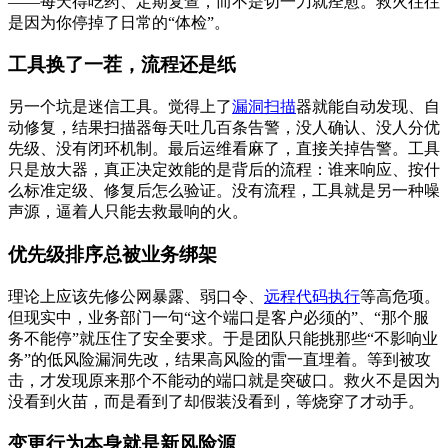
——每天得吃药、定期复查，而不是切一刀就痊愈。救火往往
是因为你停掉了日常的“体检”。
工具换了一茬，流程还是纸
另一个坑是迷信工具。觉得上了
漏洞扫描
器就能自动发现、自
动修复，结果扫描器每天吐几百条告警，没人确认、没人分优
先级、没有闭环机制。最后运维看麻了，直接关掉告警。工具
只是放大器，真正决定效能的是背后的流程：谁来响应、按什
么标准定级、修复后怎么验证。没有流程，工具就是另一种噪
声源，逼着人只能去救最响的火。
优先级排序总被业务绑架
理论上应该先修公网暴露、弱口令、
远程代码执行
等高危项。
但现实中，业务部门一句“这个端口是客户必须的”、“那个服
务不能停”就压住了安全要求。于是团队只能挑那些“不影响业
务”的低风险漏洞先改，结果高风险的雷一直埋着。等到被攻
击，才发现原来那个不能动的端口就是突破口。救火不是因为
没看到火苗，而是看到了却假装没看到，等烧穿了才动手。
变更行为本身就是新风险源