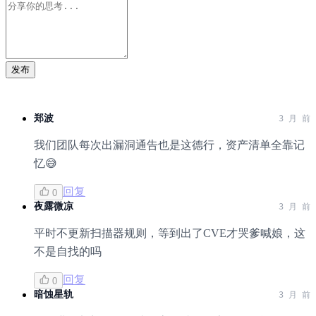
发布
郑波
3 月 前
我们团队每次出漏洞通告也是这德行，资产清单全靠记
忆😅
回复
0
夜露微凉
3 月 前
平时不更新扫描器规则，等到出了CVE才哭爹喊娘，这
不是自找的吗
回复
0
暗蚀星轨
3 月 前