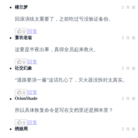
楼兰梦
2 月 前
回滚演练太重要了，之前吃过亏没验证备份。
回复
0
蓑衣老翁
2 月 前
这要是半夜出事，真得全员起来救火。
回复
0
社交幻象
2 月 前
“退路要演一遍”这话扎心了，灭火器没拆封太真实。
回复
0
OrionShade
2 月 前
所以具体恢复命令是写在文档里还是脚本里？
回复
0
绣娘周
2 月 前