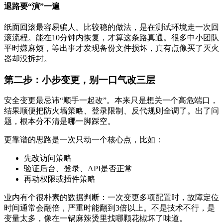
退路要“演”一遍
纸面回滚最容易骗人。比较稳的做法，是在测试环境走一次回
滚流程。能在10分钟内恢复，才算这条路真通。很多中小团队
平时嫌麻烦，等出事才发现备份文件损坏，真有点像买了灭火
器却没拆封。
第二步：小步变更，别一口气改三层
安全变更最忌讳“顺手一起改”。本来只是想关一个高危端口，
结果顺便把防火墙策略、登录限制、反代规则全调了。出了问
题，根本分不清是哪一脚踩空。
更靠谱的思路是一次只动一个核心点，比如：
先改访问策略
验证后台、登录、API是否正常
再动权限或插件策略
业内有个很朴素的数据判断：一次变更多项配置时，故障定位
时间通常会翻倍，严重时能翻到3倍以上。不是技术不行，是
变量太多，像在一锅麻辣烫里找哪颗花椒坏了味道。