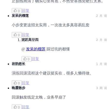
止损线画清了确实心里有底，不然全靠感觉硬扛太累。
回复
0
发呆的榴莲
2 月 前
小步变更这招太实用，一次改太多真容易乱套
回复
0
泥匠高廿四
2 月 前
@
发呆的榴莲
踩过坑的都懂
回复
0
岩韵悠长
1 月 前
演练回滚流程这个建议挺实在，很多人懒得做。
回复
0
晚霞散步
3 周 前
回滚触发线定太晚，业务早崩了
回复
0