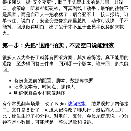
很多团队一提“安全变更”，脑子里先冒出来的是加固、封端
口、改策略，听着都挺硬核。可真到线上动手，最怕的往往不
是黑客，而是自己人一把改猛了：后台登不上、接口报错、订
单卡住。说白了，安全变更像换家里总闸，动作可以快，手不
能抖。回滚做得明白，出了岔子才不至于全员半夜爬起来救
火。
第一步：先把“退路”拍实，不要空口说能回滚
很多人以为备份了就算有回滚方案，其实差得远。真正能用的
退路，至少得回答三件事：回到哪一个版本、谁来回、多久能
回。
备份变更前的配置、脚本、数据库快照
记录版本号、时间点、操作人
明确恢复命令和恢复顺序
有个常见翻车场景，改了 Nginx
访问控制
，结果误封了内部接
口。文件是备份了，可没人记得改了哪几行，最后靠人工对
比，硬生生拖了40分钟。对电商、支付、会员系统来说，40分
钟不是小数目，可能就是一整波退款和投诉。