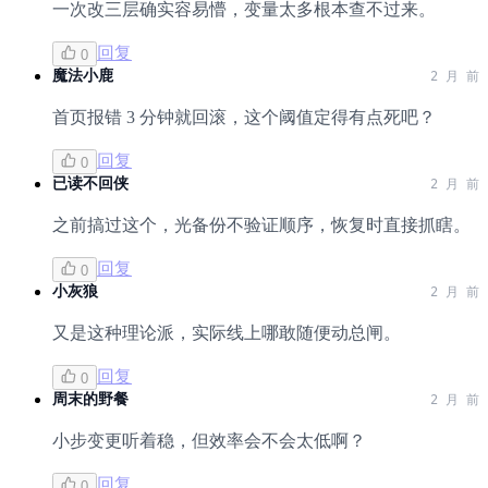
一次改三层确实容易懵，变量太多根本查不过来。
回复
0
魔法小鹿
2 月 前
首页报错 3 分钟就回滚，这个阈值定得有点死吧？
回复
0
已读不回侠
2 月 前
之前搞过这个，光备份不验证顺序，恢复时直接抓瞎。
回复
0
小灰狼
2 月 前
又是这种理论派，实际线上哪敢随便动总闸。
回复
0
周末的野餐
2 月 前
小步变更听着稳，但效率会不会太低啊？
回复
0