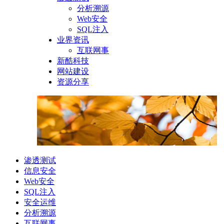
分析溯源
Web安全
SQL注入
业界资讯
互联网事
新酷科技
网站建设
资源分享
渗透测试
信息安全
Web安全
SQL注入
安全运维
分析溯源
互联网事