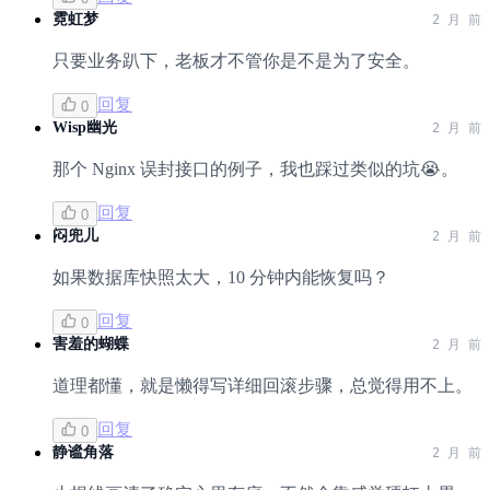
霓虹梦
2 月 前
只要业务趴下，老板才不管你是不是为了安全。
回复
0
Wisp幽光
2 月 前
那个 Nginx 误封接口的例子，我也踩过类似的坑😭。
回复
0
闷兜儿
2 月 前
如果数据库快照太大，10 分钟内能恢复吗？
回复
0
害羞的蝴蝶
2 月 前
道理都懂，就是懒得写详细回滚步骤，总觉得用不上。
回复
0
静谧角落
2 月 前