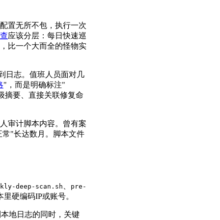
配置无所不包，执行一次
查
应该分层：每日快速巡
，比一个大而全的怪物实
向到日志。值班人员面对几
略
"，而是明确标注"
、分级摘要、直接关联修复命
人审计脚本内容。曾有案
正常"长达数月。脚本文件
、
kly-deep-scan.sh
pre-
里硬编码IP或账号。
定向到本地日志的同时，关键