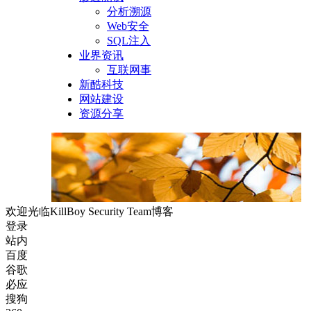
分析溯源
Web安全
SQL注入
业界资讯
互联网事
新酷科技
网站建设
资源分享
欢迎光临KillBoy Security Team博客
登录
站内
百度
谷歌
必应
搜狗