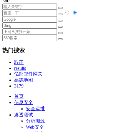
360
热门搜索
取证
results
亿邮邮件网关
高德地图
3179
首页
信息安全
安全运维
渗透测试
分析溯源
Web安全