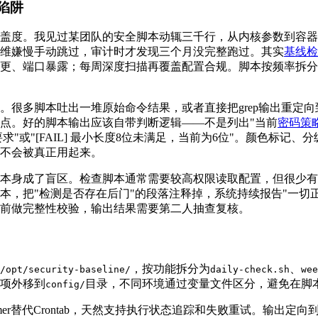
陷阱
盖度。我见过某团队的安全脚本动辄三千行，从内核参数到容器
维嫌慢手动跳过，审计时才发现三个月没完整跑过。其实
基线检
更、端口暴露；每周深度扫描再覆盖配置合规。脚本按频率拆分
。很多脚本吐出一堆原始命令结果，或者直接把grep输出重定
点。好的脚本输出应该自带判断逻辑——不是列出"当前
密码策
合要求"或"[FAIL] 最小长度8位未满足，当前为6位"。颜色标记
不会被真正用起来。
本身成了盲区。检查脚本通常需要较高权限读取配置，但很少有
本，把"检测是否存在后门"的段落注释掉，系统持续报告"一切
前做完整性校验，输出结果需要第二人抽查复核。
，按功能拆分为
、
/opt/security-baseline/
daily-check.sh
wee
项外移到
目录，不同环境通过变量文件区分，避免在脚本
config/
 Timer替代Crontab，天然支持执行状态追踪和失败重试。输出