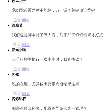
烈风之子
我倒觉得覆盖度不能降，万一漏了关键项谁背锅
回复
0
甜糖喵
我们也是脚本跑了没人看，后来加了钉钉告警才好点
回复
0
阳光小喵
三千行脚本执行一次半小时，我直接砍了
回复
0
阿敏
说的在理，尤其输出要带判断结果这点
回复
0
闪烁钻石
如果有多套环境，配置差异怎么统一管理？