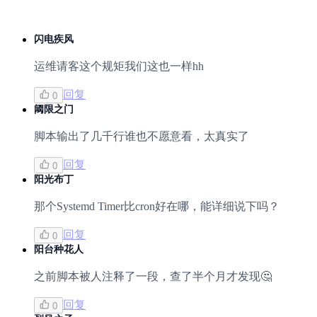
闪电疾风
运维请客这个规矩我们这也一样hh
回复
0
阈限之门
脚本输出了几千行谁也不愿意看，太真实了
回复
0
阳光布丁
那个Systemd Timer比cron好在哪，能详细说下吗？
回复
0
阳台种花人
之前脚本被人注释了一段，查了半个月才发现🤔
回复
0