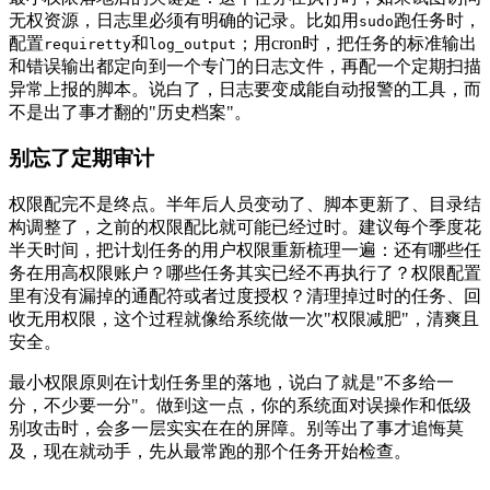
无权资源，日志里必须有明确的记录。比如用
跑任务时，
sudo
配置
和
；用cron时，把任务的标准输出
requiretty
log_output
和错误输出都定向到一个专门的日志文件，再配一个定期扫描
异常上报的脚本。说白了，日志要变成能自动报警的工具，而
不是出了事才翻的"历史档案"。
别忘了定期审计
权限配完不是终点。半年后人员变动了、脚本更新了、目录结
构调整了，之前的权限配比就可能已经过时。建议每个季度花
半天时间，把计划任务的用户权限重新梳理一遍：还有哪些任
务在用高权限账户？哪些任务其实已经不再执行了？权限配置
里有没有漏掉的通配符或者过度授权？清理掉过时的任务、回
收无用权限，这个过程就像给系统做一次"权限减肥"，清爽且
安全。
最小权限原则在计划任务里的落地，说白了就是"不多给一
分，不少要一分"。做到这一点，你的系统面对误操作和低级
别攻击时，会多一层实实在在的屏障。别等出了事才追悔莫
及，现在就动手，先从最常跑的那个任务开始检查。