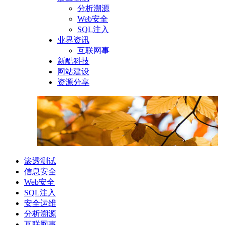
分析溯源
Web安全
SQL注入
业界资讯
互联网事
新酷科技
网站建设
资源分享
渗透测试
信息安全
Web安全
SQL注入
安全运维
分析溯源
互联网事