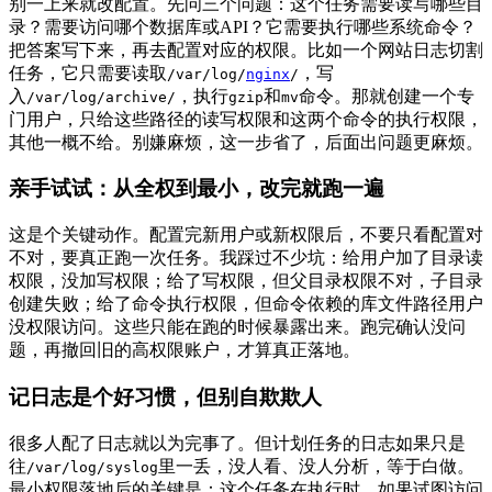
别一上来就改配置。先问三个问题：这个任务需要读写哪些目
录？需要访问哪个数据库或API？它需要执行哪些系统命令？
把答案写下来，再去配置对应的权限。比如一个网站日志切割
任务，它只需要读取
，写
/var/log/
nginx
/
入
，执行
和
命令。那就创建一个专
/var/log/archive/
gzip
mv
门用户，只给这些路径的读写权限和这两个命令的执行权限，
其他一概不给。别嫌麻烦，这一步省了，后面出问题更麻烦。
亲手试试：从全权到最小，改完就跑一遍
这是个关键动作。配置完新用户或新权限后，不要只看配置对
不对，要真正跑一次任务。我踩过不少坑：给用户加了目录读
权限，没加写权限；给了写权限，但父目录权限不对，子目录
创建失败；给了命令执行权限，但命令依赖的库文件路径用户
没权限访问。这些只能在跑的时候暴露出来。跑完确认没问
题，再撤回旧的高权限账户，才算真正落地。
记日志是个好习惯，但别自欺欺人
很多人配了日志就以为完事了。但计划任务的日志如果只是
往
里一丢，没人看、没人分析，等于白做。
/var/log/syslog
最小权限落地后的关键是：这个任务在执行时，如果试图访问