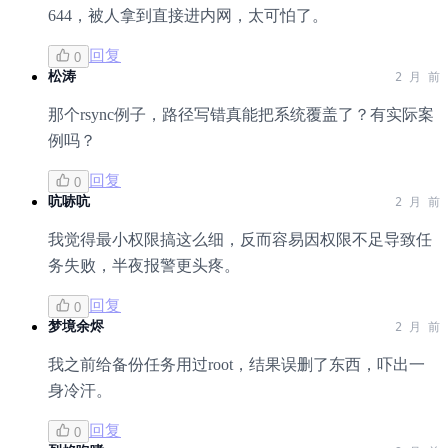
644，被人拿到直接进内网，太可怕了。
回复
0
松涛
2 月 前
那个rsync例子，路径写错真能把系统覆盖了？有实际案
例吗？
回复
0
吭哧吭
2 月 前
我觉得最小权限搞这么细，反而容易因权限不足导致任
务失败，半夜报警更头疼。
回复
0
梦境余烬
2 月 前
我之前给备份任务用过root，结果误删了东西，吓出一
身冷汗。
回复
0