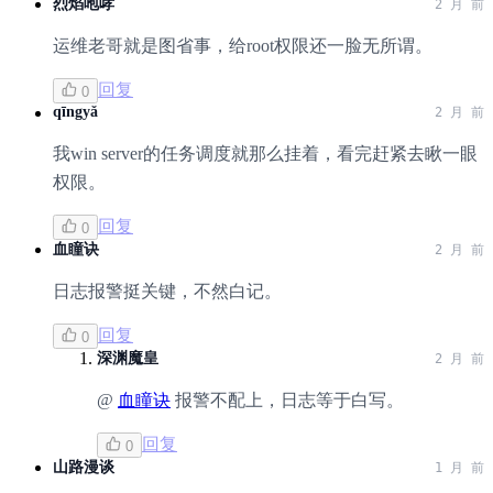
烈焰咆哮
2 月 前
运维老哥就是图省事，给root权限还一脸无所谓。
回复
0
qīngyǎ
2 月 前
我win server的任务调度就那么挂着，看完赶紧去瞅一眼
权限。
回复
0
血瞳诀
2 月 前
日志报警挺关键，不然白记。
回复
0
深渊魔皇
2 月 前
@
血瞳诀
报警不配上，日志等于白写。
回复
0
山路漫谈
1 月 前