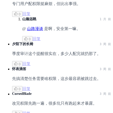
专门用户配权限挺麻烦，但比出事强。
回复
0
山巅远眺
1 月 前
@
山路漫谈
是啊，安全第一嘛。
回复
0
夕阳下的长椅
3 周 前
季度审计这个提醒很实在，多少人配完就扔那了。
回复
0
怀表滴答
3 周 前
先搞清楚任务需要啥权限，这步最容易被跳过去。
回复
0
CursedBlade
3 周 前
改完权限先跑一遍，很多坑只有跑起来才暴露。