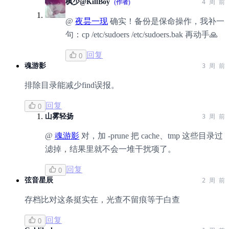
枫少@KillBoy
(作者)
4 周 前
@
夜昙一现
确实！备份是保命操作，我补一
句：cp /etc/sudoers /etc/sudoers.bak 再动手🙏
回复
0
魂游影
3 周 前
排除目录能减少find误报。
回复
0
山雾轻扬
3 周 前
@
魂游影
对，加 -prune 把 cache、tmp 这些目录过
滤掉，结果里就不会一堆干扰项了。
回复
0
弦音星辰
2 周 前
存档比对这条挺实在，光查不留痕等于白查
回复
0