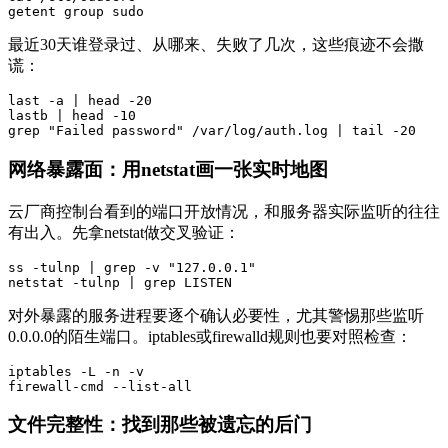
getent group sudo
最近30天谁登录过、从哪来、失败了几次，这些痕迹不会撒
谎：
last -a | head -20

lastb | head -10

grep "Failed password" /var/log/auth.log | tail -20
网络暴露面：用netstat画一张实时地图
云厂商控制台看到的端口开放情况，和服务器实际监听的往往
有出入。先拿netstat做交叉验证：
ss -tulnp | grep -v "127.0.0.1"

netstat -tulnp | grep LISTEN
对外暴露的服务进程要逐个确认必要性，尤其警惕那些监听
0.0.0.0的陌生端口。iptables或firewalld规则也要对照检查：
iptables -L -n -v

firewall-cmd --list-all
文件完整性：找到那些被遗忘的后门