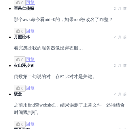
回复
0
歪果仁侦探
2 月 前
那个awk命令看uid=0的，如果root被改名了咋整？
回复
0
月照松林
2 月 前
看完感觉我的服务器像没穿衣服…
回复
0
火山漫步者
2 月 前
倒数第二句说的对，存档比对才是关键。
回复
0
饭盒
2 月 前
之前用find查webshell，结果误删了正常文件，还得结合
时间戳判断。
回复
0