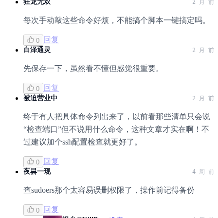
狂龙无双
2 月 前
每次手动敲这些命令好烦，不能搞个脚本一键搞定吗。
回复
0
白泽通灵
2 月 前
先保存一下，虽然看不懂但感觉很重要。
回复
0
被迫营业中
2 月 前
终于有人把具体命令列出来了，以前看那些清单只会说
“检查端口”但不说用什么命令，这种文章才实在啊！不
过建议加个ssh配置检查就更好了。
回复
0
夜昙一现
4 周 前
查sudoers那个太容易误删权限了，操作前记得备份
回复
0