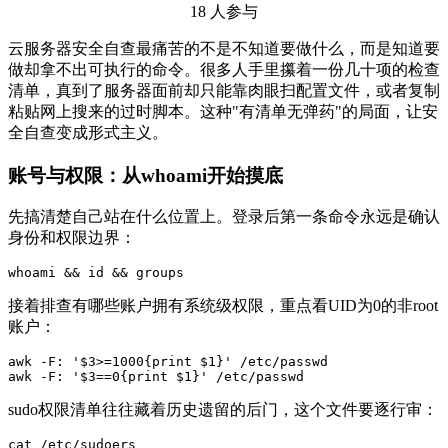
18 人参与
云服务器安全自查最痛苦的不是不知道要做什么，而是知道要
做却拿不出可执行的命令。很多人手里攥着一份几十项的检查
清单，真到了服务器面前却只能靠肉眼扫配置文件，或者复制
粘贴网上搜来的过时脚本。这种"有清单无弹药"的局面，让安
全自查变成形式主义。
账号与权限：从whoami开始摸底
先搞清楚自己站在什么位置上。登录后第一条命令永远是确认
身份和权限边界：
whoami && id && groups
接着排查有哪些账户拥有系统级权限，重点看UID为0的非root
账户：
awk -F: '$3>=1000{print $1}' /etc/passwd

awk -F: '$3==0{print $1}' /etc/passwd
sudo权限清单往往藏着历史遗留的后门，这个文件要逐行审：
cat /etc/sudoers
