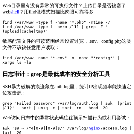
Web目录里有没有异常的可执行文件？上传目录是否被塞了
web
shell
？用find做模式扫描比肉眼可靠得多：
find /var/www -type f -name "*.php" -mtime -7

find /var/www -type f -perm /111 | grep -E "
(upload|cache|tmp)"
敏感配置文件的可读范围经常设置过宽，.env、config.php这类
文件不该被任意用户读取：
find /var/www -name "*.env" -o -name "*config*" | 
xargs ls -la
日志审计：grep是最低成本的安全分析工具
SSH暴力破解的痕迹藏在auth.log里，统计IP出现频率能快速定
位攻击源：
grep "Failed password" /var/log/auth.log | awk '{print 
$11}' | sort | uniq -c | sort -rn | head -20
Web访问日志中的异常状态码往往预示扫描行为或利用尝试：
awk '$9 ~ /^4[0-9][0-9]$/' /var/log/
nginx
/access.log | 
tail -20
