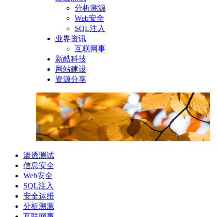
分析溯源
Web安全
SQL注入
业界资讯
互联网事
新酷科技
网站建设
资源分享
渗透测试
信息安全
Web安全
SQL注入
安全运维
分析溯源
互联网事