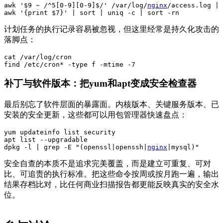
awk '$9 ~ /^5[0-9][0-9]$/' /var/log/
nginx
/access.log | 
awk '{print $7}' | sort | uniq -c | sort -rn
计划任务的执行记录容易被忽视，但这里经常是持久化攻击的
落脚点：
cat /var/log/cron

find /etc/cron* -type f -mtime -7
补丁与软件版本：把yum和apt变成安全检查器
最后别忘了软件层面的暴露面。内核版本、关键服务版本、已
安装的安全更新，这些都可以用包管理器快速盘点：
yum updateinfo list security

apt list --upgradable

dpkg -l | grep -E "(openssl|openssh|
nginx
|mysql)"
安全自查的本质不是追求完美覆盖，而是建立可重复、可对
比、可追责的执行标准。把这些命令按周或按月跑一遍，输出
结果存档比对，比任何商业扫描报告都更能反映真实的安全水
位。