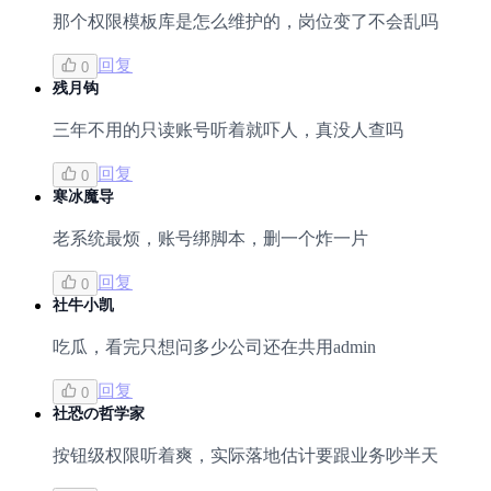
那个权限模板库是怎么维护的，岗位变了不会乱吗
回复
0
残月钩
三年不用的只读账号听着就吓人，真没人查吗
回复
0
寒冰魔导
老系统最烦，账号绑脚本，删一个炸一片
回复
0
社牛小凯
吃瓜，看完只想问多少公司还在共用admin
回复
0
社恐の哲学家
按钮级权限听着爽，实际落地估计要跟业务吵半天