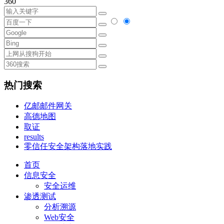
360
热门搜索
亿邮邮件网关
高德地图
取证
results
零信任安全架构落地实践
首页
信息安全
安全运维
渗透测试
分析溯源
Web安全