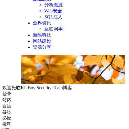
分析溯源
Web安全
SQL注入
业界资讯
互联网事
新酷科技
网站建设
资源分享
欢迎光临KillBoy Security Team博客
登录
站内
百度
谷歌
必应
搜狗