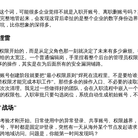
"这个词，可能很多企业觉得不就是入职开账号、离职删账号吗
完整地管起来，会发现这背后牵扯的是整个企业的数字身份边界
坑，比你想象的深得多。
埋雷
配权限开始的，而是从定义角色那一刻就决定了未来有多少麻烦
给的太宽泛。一个普通编辑岗，手里捏着整个后台的管理员权限
事的操作，其实是在为后面所有的安全漏洞铺路。
账号创建阶段就要把"最小权限原则"焊死在流程里。不是要给
些权限才能完成本职工作"。那些多余的操作入口、不必要的读
次次清理。我见过一些做得好的团队，会在入职流程中嵌入一个
的权限包。入职审批只要勾选岗位，系统自动生成初始账号，不
"战场"
考验才刚开始。日常使用中的异常登录、共享账号、权限越界，
号，平时都是固定IP登录，突然有一天从海外某个节点发起请
跨地域访问。问题是，你能第一时间发现吗？