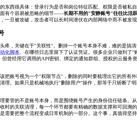
的东西很具体：登录行为是否和岗位特征匹配、权限是否被私自
面有个容易被忽略的细节——
长期不用的"安静账号"往往比活
，一旦被攻破，攻击者可以长时间潜伏在内部网络中而不被发现
号
头疼，关键在于"关联性"。删掉一个账号本身不难，难的是搞
动化脚本
、在哪些日志里留下了认证凭证。很多企业只做到了"账
，但曾经用它调用的API密钥、绑定的通知群组、授权的云服务
该把账号视为一个"权限节点"，删除的同时要梳理出它的所有
清理。如果只是机械地执行"删除用户"操作，那等于只斩断了
理要管的不是账号本身，而是围绕账号产生的身份信任链条。从
收时的关联清理，每一个环节都要有精确的数据支撑和可回溯的
是需要把整个流程变成日常机制的一部分。这个事，真值得坚持