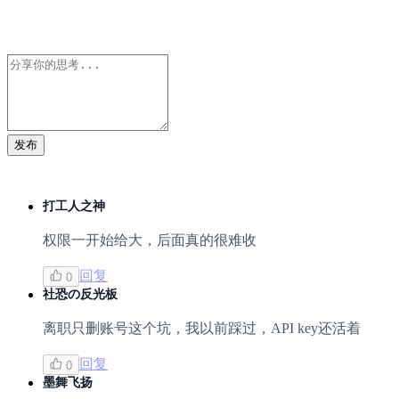
发布
打工人之神
权限一开始给大，后面真的很难收
回复
0
社恐の反光板
离职只删账号这个坑，我以前踩过，API key还活着
回复
0
墨舞飞扬