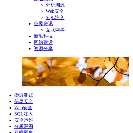
分析溯源
Web安全
SQL注入
业界资讯
互联网事
新酷科技
网站建设
资源分享
渗透测试
信息安全
Web安全
SQL注入
安全运维
分析溯源
互联网事