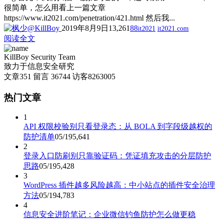
很简单，怎么用看上一篇文章
https://www.it2021.com/penetration/421.html 然后我...
2019年8月9日
13,261
88
it2021
it2021.com
阅读全文
KillBoy Security Team
致力于信息安全研究
文章
351
留言
36744
访客
8263005
热门文章
1
API 权限校验别只看登录态：从 BOLA 到字段级越权的
防护清单
05/19
5,641
2
登录入口防刷别只靠验证码：凭证填充攻击的分层防护
思路
05/19
5,428
3
WordPress 插件越多风险越高：中小站点的插件安全治理
方法
05/19
4,783
4
信息安全进阶笔记：企业微信钓鱼防护怎么做更稳